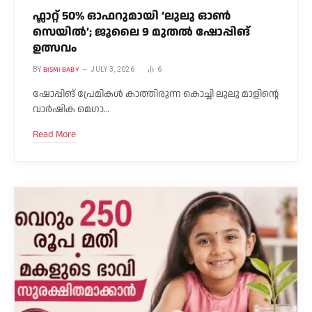
ഫ്ലാറ്റ് 50% ഓഫറുമായി ‘ലുലു ഓൺ
സെയിൽ’; ജൂലൈ 9 മുതൽ ഷോപ്പിങ്
ഉത്സവം
BISMI BABY
BY
JULY 3, 2026
6
ഷോപ്പിങ് പ്രേമികൾ കാത്തിരുന്ന കൊച്ചി ലുലു മാളിന്റെ
വാർഷിക മെഗാ…
Read More