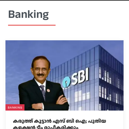
Banking
BANKING
കരുത്ത് കൂട്ടാൻ എസ് ബി ഐ; പുതിയ
കളക്ഷൻ ടീം രൂപീകരിക്കും