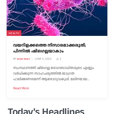
HEALTH
വയറിളക്കത്തെ നിസാരമാക്കരുത്;
പിന്നിൽ ഷിഗെല്ലയാകാം
BISMI BABY
BY
JUNE 9, 2026
2
സംസ്ഥാനത്ത് ഷിഗെല്ല രോഗബാധിതരുടെ എണ്ണം
വർധിക്കുന്ന സാഹചര്യത്തിൽ ജാഗ്രത
പാലിക്കണമെന്ന് ആരോഗ്യവകുപ്പ്. മലിനമായ…
Read More
Today's Headlines