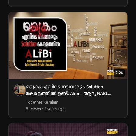
3:26
ക്രൈം എവിടെ നടന്നാലും Solution
കേരളത്തിൽ ഉണ്ട്. Alibi - ആദ്യ NABL
Accredited സൈബർ ഫോറൻസിക്
Together Keralam
സ്ഥാപനം
81 views • 1 years ago