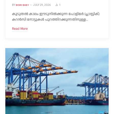
BISMI BABY
BY
JULY 29, 2026
1
കൂടുതൽ കാലം ഈടുനിൽക്കുന്ന പോളിമർ (പ്ലാസ്റ്റിക്)
കറൻസി നോട്ടുകൾ പുറത്തിറക്കുന്നതിനുള്ള…
Read More