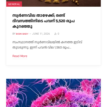
GENERAL
സ്വർണവില താഴേക്ക്; രണ്ട്
ദിവസത്തിനിടെ പവന് 5,520 രൂപ
കുറഞ്ഞു
BISMI BABY
BY
JUNE 11, 2026
0
സംസ്ഥാനത്ത് സ്വർണവിലയിൽ കനത്ത ഇടിവ്
തുടരുന്നു. ഇന്ന് പവൻ വില 1,560 രൂപ…
Read More