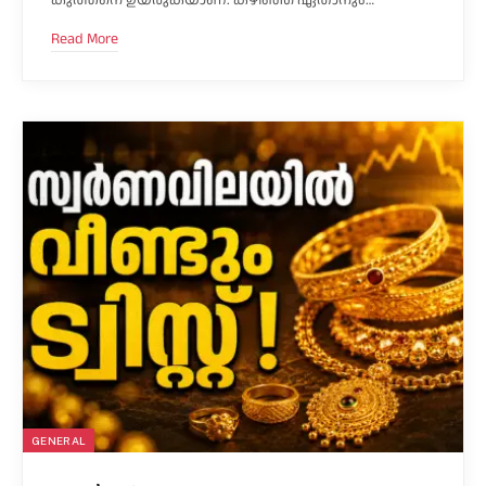
കുത്തനെ ഉയരുകയാണ്. കഴിഞ്ഞ ഏതാനും…
Read More
GENERAL