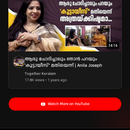
14:16
ആരു ചോദിച്ചാലും ഞാൻ പറയും
'കൂട്ടായീസ്" മതിയെന്ന് | Anila Joseph
Together Keralam
17.8K views • 1 years ago
Watch More on YouTube