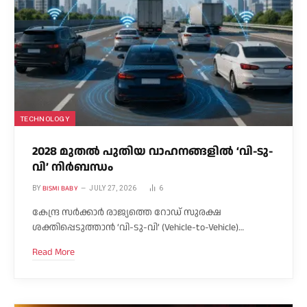
TECHNOLOGY
2028 മുതൽ പുതിയ വാഹനങ്ങളിൽ ‘വി-ടു-
വി’ നിർബന്ധം
BISMI BABY
BY
JULY 27, 2026
6
കേന്ദ്ര സർക്കാർ രാജ്യത്തെ റോഡ് സുരക്ഷ
ശക്തിപ്പെടുത്താൻ ‘വി-ടു-വി’ (Vehicle-to-Vehicle)…
Read More