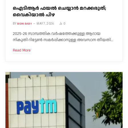
ഐടിആർ ഫയൽ ചെയ്യാൻ മറക്കരുത്;
വൈകിയാൽ പിഴ
BISMI BABY
BY
MAY 7, 2026
0
2025-26 സാമ്പത്തിക വർഷത്തേക്കുള്ള ആദായ
നികുതി റിട്ടേൺ സമർപ്പിക്കാനുള്ള അവസാന തീയതി…
Read More