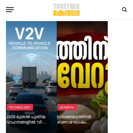
TECHNOLOGY
GENERAL
2028 മുതൽ പുതിയ
വിലക്കയറ്റത്തിൽ
വാഹനങ്ങളിൽ ‘വി-ടു-
ഓണാഘോഷം
വി’ നിർബന്ധം
മങ്ങുമോ?