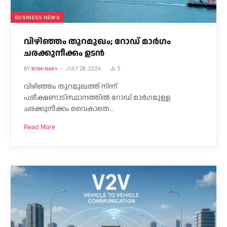
BUSINESS NEWS
വിഴിഞ്ഞം തുറമുഖം; റോഡ് മാർഗം
ചരക്കുനീക്കം ഉടൻ
BISMI BABY
BY
JULY 28, 2026
5
വിഴിഞ്ഞം തുറമുഖത്ത് നിന്ന്
പരീക്ഷണാടിസ്ഥാനത്തിൽ റോഡ് മാർഗമുള്ള
ചരക്കുനീക്കം വൈകാതെ…
Read More