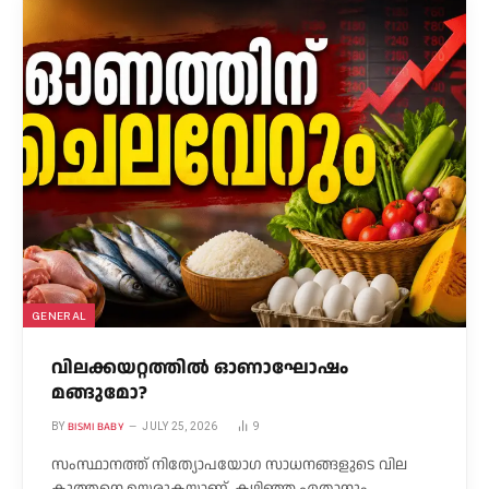
GENERAL
വിലക്കയറ്റത്തിൽ ഓണാഘോഷം
മങ്ങുമോ?
BISMI BABY
BY
JULY 25, 2026
9
സംസ്ഥാനത്ത് നിത്യോപയോഗ സാധനങ്ങളുടെ വില