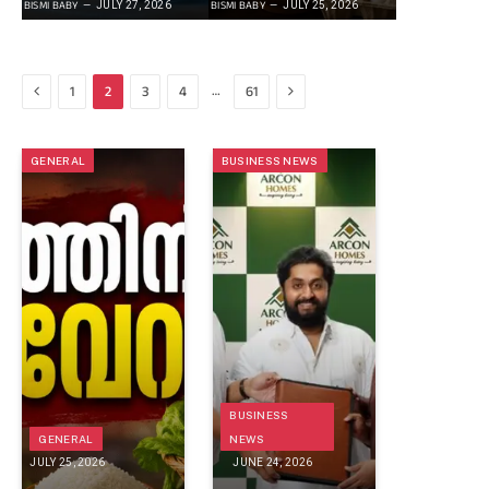
BISMI BABY
BISMI BABY
JULY 27, 2026
JULY 25, 2026
Previous
Next
…
1
2
3
4
61
GENERAL
BUSINESS NEWS
BUSINESS
GENERAL
NEWS
JULY 25, 2026
JUNE 24, 2026