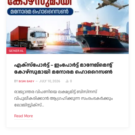
GENERAL
എക്സ്പോർട്ട് – ഇംപോർട്ട് മാനേജ്മെന്റ്
കോഴ്സുമായി മനോരമ ഹൊറൈസൺ
BISMI BABY
BY
JULY 10, 2026
0
രാജ്യാന്തര വിപണിയെ ലക്ഷ്യമിട്ട് ബിസിനസ്
വിപുലീകരിക്കാൻ ആഗ്രഹിക്കുന്ന സംരംഭകർക്കും
ലോജിസ്റ്റിക്സ്…
Read More