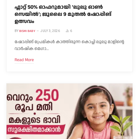
ഫ്ലാറ്റ് 50% ഓഫറുമായി ‘ലുലു ഓൺ
സെയിൽ’; ജൂലൈ 9 മുതൽ ഷോപ്പിങ്
ഉത്സവം
BISMI BABY
BY
JULY 3, 2026
6
ഷോപ്പിങ് പ്രേമികൾ കാത്തിരുന്ന കൊച്ചി ലുലു മാളിന്റെ
വാർഷിക മെഗാ…
Read More