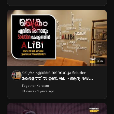
3:26
ക്രൈം എവിടെ നടന്നാലും Solution
കേരളത്തിൽ ഉണ്ട്. Alibi - ആദ്യ NABL
Accredited സൈബർ ഫോറൻസിക്
Together Keralam
സ്ഥാപനം
81 views • 1 years ago