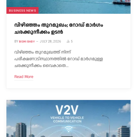
BUSINESS NEWS
വിഴിഞ്ഞം തുറമുഖം; റോഡ് മാർഗം
ചരക്കുനീക്കം ഉടൻ
BISMI BABY
BY
JULY 28, 2026
5
വിഴിഞ്ഞം തുറമുഖത്ത് നിന്ന്
പരീക്ഷണാടിസ്ഥാനത്തിൽ റോഡ് മാർഗമുള്ള
ചരക്കുനീക്കം വൈകാതെ…
Read More