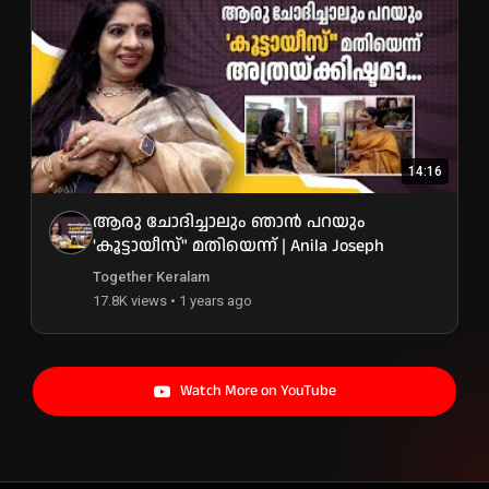
14:16
ആരു ചോദിച്ചാലും ഞാൻ പറയും
'കൂട്ടായീസ്" മതിയെന്ന് | Anila Joseph
Together Keralam
17.8K views • 1 years ago
Watch More on YouTube