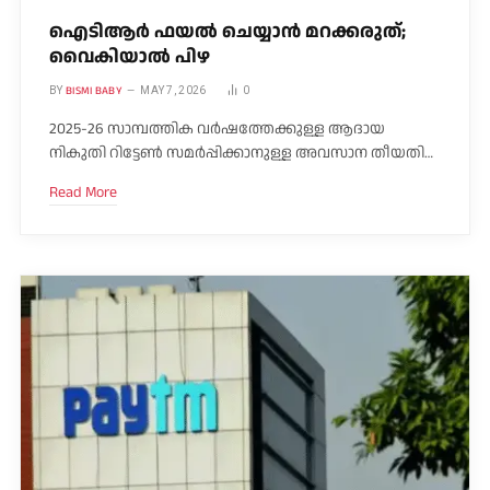
ഐടിആർ ഫയൽ ചെയ്യാൻ മറക്കരുത്;
വൈകിയാൽ പിഴ
BISMI BABY
BY
MAY 7, 2026
0
2025-26 സാമ്പത്തിക വർഷത്തേക്കുള്ള ആദായ
നികുതി റിട്ടേൺ സമർപ്പിക്കാനുള്ള അവസാന തീയതി…
Read More