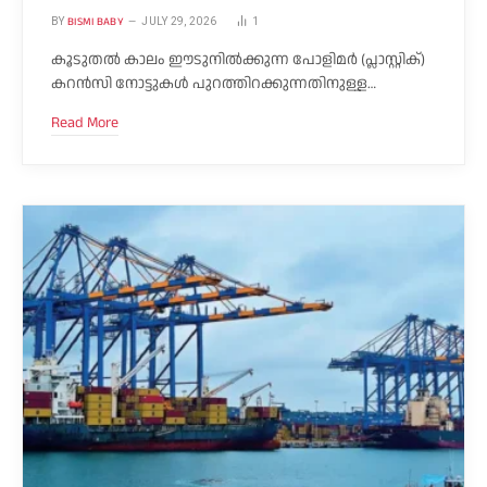
BISMI BABY
BY
JULY 29, 2026
1
കൂടുതൽ കാലം ഈടുനിൽക്കുന്ന പോളിമർ (പ്ലാസ്റ്റിക്)
കറൻസി നോട്ടുകൾ പുറത്തിറക്കുന്നതിനുള്ള…
Read More