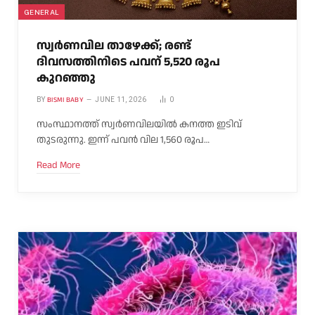
GENERAL
സ്വർണവില താഴേക്ക്; രണ്ട്
ദിവസത്തിനിടെ പവന് 5,520 രൂപ
കുറഞ്ഞു
BISMI BABY
BY
JUNE 11, 2026
0
സംസ്ഥാനത്ത് സ്വർണവിലയിൽ കനത്ത ഇടിവ്
തുടരുന്നു. ഇന്ന് പവൻ വില 1,560 രൂപ…
Read More