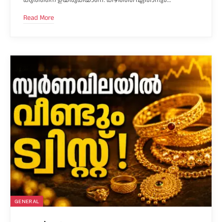
കുത്തനെ ഉയരുകയാണ്. കഴിഞ്ഞ ഏതാനും…
Read More
GENERAL