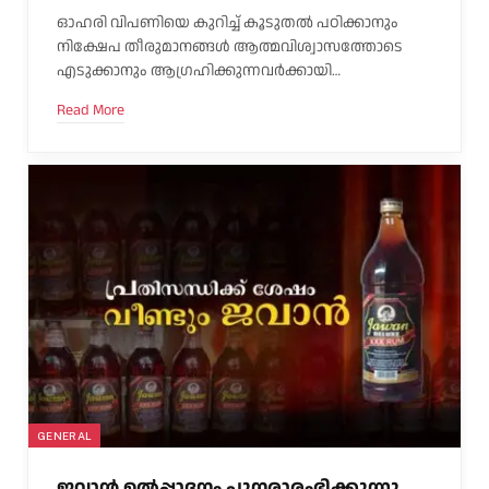
ഓഹരി വിപണിയെ കുറിച്ച് കൂടുതൽ പഠിക്കാനും
നിക്ഷേപ തീരുമാനങ്ങൾ ആത്മവിശ്വാസത്തോടെ
എടുക്കാനും ആഗ്രഹിക്കുന്നവർക്കായി…
Read More
GENERAL
ജവാൻ ഉൽപ്പാദനം പുനരാരംഭിക്കുന്നു