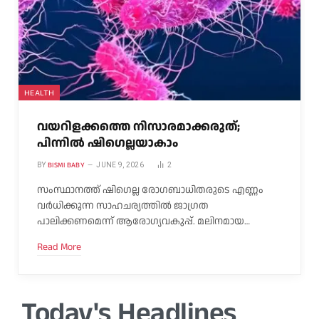
HEALTH
വയറിളക്കത്തെ നിസാരമാക്കരുത്;
പിന്നിൽ ഷിഗെല്ലയാകാം
BISMI BABY
BY
JUNE 9, 2026
2
സംസ്ഥാനത്ത് ഷിഗെല്ല രോഗബാധിതരുടെ എണ്ണം
വർധിക്കുന്ന സാഹചര്യത്തിൽ ജാഗ്രത
പാലിക്കണമെന്ന് ആരോഗ്യവകുപ്പ്. മലിനമായ…
Read More
Today's Headlines