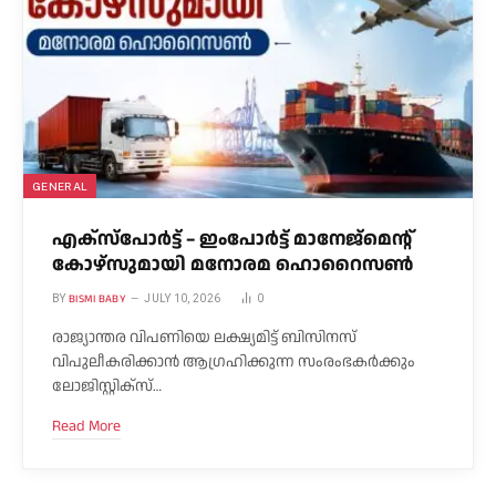
GENERAL
എക്സ്പോർട്ട് – ഇംപോർട്ട് മാനേജ്മെന്റ്
കോഴ്സുമായി മനോരമ ഹൊറൈസൺ
BISMI BABY
BY
JULY 10, 2026
0
രാജ്യാന്തര വിപണിയെ ലക്ഷ്യമിട്ട് ബിസിനസ്
വിപുലീകരിക്കാൻ ആഗ്രഹിക്കുന്ന സംരംഭകർക്കും
ലോജിസ്റ്റിക്സ്…
Read More