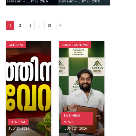
BISMI BABY
BISMI BABY
JULY 29, 2026
JULY 28, 2026
Next
…
1
2
3
61
GENERAL
BUSINESS NEWS
BUSINESS
GENERAL
NEWS
JULY 25, 2026
JUNE 24, 2026