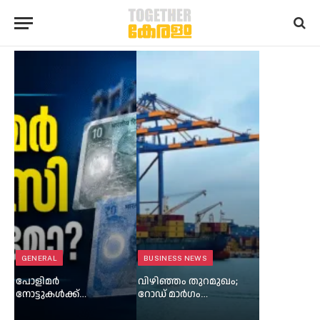
GENERAL
BUSINESS NEWS
പോളിമർ
വിഴിഞ്ഞം തുറമുഖം;
നോട്ടുകൾക്ക്
റോഡ് മാർഗം
അനുമതി
ചരക്കുനീക്കം ഉടൻ