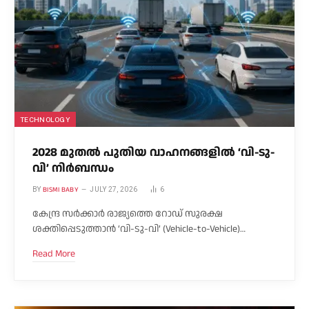
TECHNOLOGY
2028 മുതൽ പുതിയ വാഹനങ്ങളിൽ ‘വി-ടു-
വി’ നിർബന്ധം
BISMI BABY
BY
JULY 27, 2026
6
കേന്ദ്ര സർക്കാർ രാജ്യത്തെ റോഡ് സുരക്ഷ
ശക്തിപ്പെടുത്താൻ ‘വി-ടു-വി’ (Vehicle-to-Vehicle)…
Read More