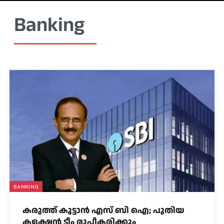
Banking
BANKING
കരുത്ത് കൂട്ടാൻ എസ് ബി ഐ; പുതിയ
കളക്ഷൻ ടീം രൂപീകരിക്കും