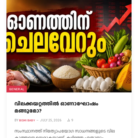
GENERAL
വിലക്കയറ്റത്തിൽ ഓണാഘോഷം
മങ്ങുമോ?
BISMI BABY
BY
JULY 25, 2026
9
സംസ്ഥാനത്ത് നിത്യോപയോഗ സാധനങ്ങളുടെ വില