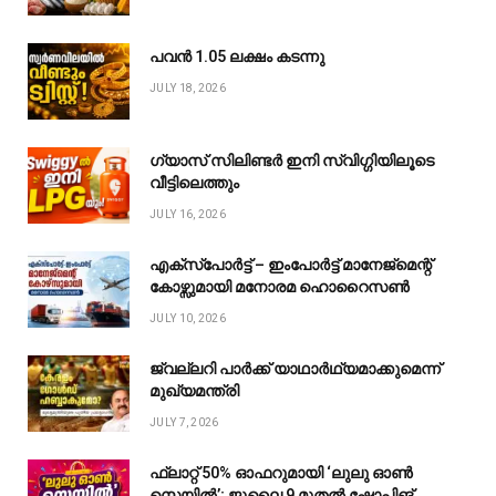
പവൻ ₹1.05 ലക്ഷം കടന്നു
JULY 18, 2026
ഗ്യാസ് സിലിണ്ടർ ഇനി സ്വിഗ്ഗിയിലൂടെ
വീട്ടിലെത്തും
JULY 16, 2026
എക്സ്പോർട്ട് – ഇംപോർട്ട് മാനേജ്മെന്റ്
കോഴ്സുമായി മനോരമ ഹൊറൈസൺ
JULY 10, 2026
ജ്വല്ലറി പാർക്ക് യാഥാർഥ്യമാക്കുമെന്ന്
മുഖ്യമന്ത്രി
JULY 7, 2026
ഫ്ലാറ്റ് 50% ഓഫറുമായി ‘ലുലു ഓൺ
സെയിൽ’; ജൂലൈ 9 മുതൽ ഷോപ്പിങ്