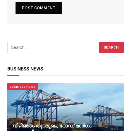
BUSINESS NEWS
BUSINESS NEWS
വിഴിഞ്ഞം തുറമുഖം; റോഡ് മാർഗം