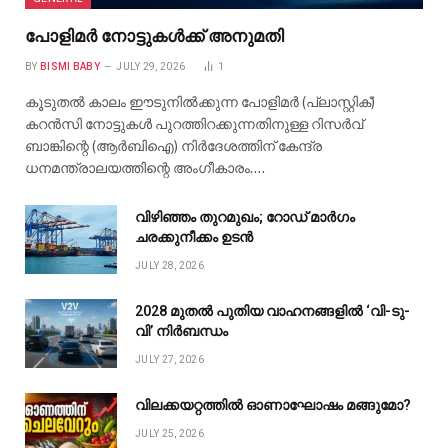
പോളിമർ നോട്ടുകൾക്ക് അനുമതി
BY
BISMI BABY
JULY 29, 2026
1
കൂടുതൽ കാലം ഈടുനിൽക്കുന്ന പോളിമർ (പ്ലാസ്റ്റിക്)
കറൻസി നോട്ടുകൾ പുറത്തിറക്കുന്നതിനുള്ള റിസർവ്
ബാങ്കിന്റെ (ആർബിഐ) നിർദേശത്തിന് കേന്ദ്ര
ധനമന്ത്രാലയത്തിന്റെ അംഗീകാരം.…
വിഴിഞ്ഞം തുറമുഖം; റോഡ് മാർഗം
ചരക്കുനീക്കം ഉടൻ
JULY 28, 2026
2028 മുതൽ പുതിയ വാഹനങ്ങളിൽ ‘വി-ടു-
വി’ നിർബന്ധം
JULY 27, 2026
വിലക്കയറ്റത്തിൽ ഓണാഘോഷം മങ്ങുമോ?
JULY 25, 2026