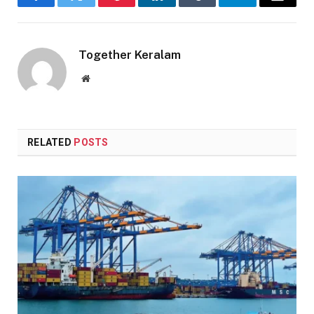
Facebook
Twitter
Pinterest
LinkedIn
Tumblr
Telegram
Email
Together Keralam
Website
RELATED
POSTS