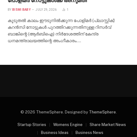
പോളിമർ നോട്ടുകൾക്ക് അനുമതി
BY
BISMI BABY
JULY 29, 2026
1
കൂടുതൽ കാലം ഈടുനിൽക്കുന്ന പോളിമർ (പ്ലാസ്റ്റിക്)
കറൻസി നോട്ടുകൾ പുറത്തിറക്കുന്നതിനുള്ള റിസർവ്
ബാങ്കിന്റെ (ആർബിഐ) നിർദേശത്തിന് കേന്ദ്ര
ധനമന്ത്രാലയത്തിന്റെ അംഗീകാരം.…
© 2026 ThemeSphere. Designed by
ThemeSphere
.
Startup Stories
Womens Engine
Share Market News
Business Ideas
Business News