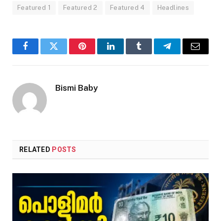
Featured 1
Featured 2
Featured 4
Headlines
Facebook
Twitter
Pinterest
LinkedIn
Tumblr
Telegram
Email
Bismi Baby
RELATED
POSTS