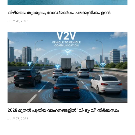
വിഴിഞ്ഞം തുറമുഖം; റോഡ് മാർഗം ചരക്കുനീക്കം ഉടൻ
JULY 28, 2026
2028 മുതൽ പുതിയ വാഹനങ്ങളിൽ ‘വി-ടു-വി’ നിർബന്ധം
JULY 27, 2026