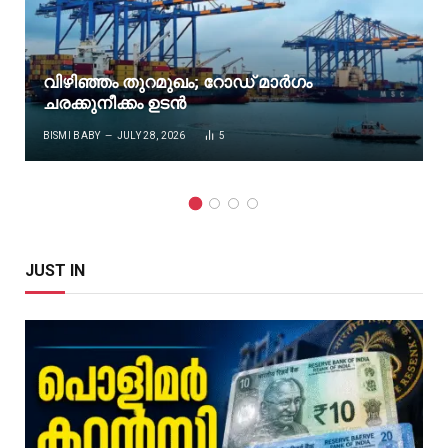
വിഴിഞ്ഞം തുറമുഖം; റോഡ് മാർഗം
ചരക്കുനീക്കം ഉടൻ
BISMI BABY
JULY 28, 2026
5
JUST IN