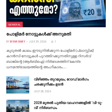
GENERAL
പോളിമർ നോട്ടുകൾക്ക് അനുമതി
BY
BISMI BABY
JULY 29, 2026
1
കൂടുതൽ കാലം ഈടുനിൽക്കുന്ന പോളിമർ (പ്ലാസ്റ്റിക്)
കറൻസി നോട്ടുകൾ പുറത്തിറക്കുന്നതിനുള്ള റിസർവ്
ബാങ്കിന്റെ (ആർബിഐ) നിർദേശത്തിന് കേന്ദ്ര
ധനമന്ത്രാലയത്തിന്റെ അംഗീകാരം.…
വിഴിഞ്ഞം തുറമുഖം; റോഡ് മാർഗം
ചരക്കുനീക്കം ഉടൻ
JULY 28, 2026
2028 മുതൽ പുതിയ വാഹനങ്ങളിൽ ‘വി-ടു-
വി’ നിർബന്ധം