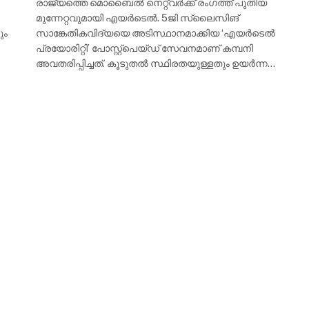
രാജ്യത്തെ മൊബൈൽ നെറ്റ്‌വർക്ക് രംഗത്ത് പുതിയ
മുന്നേറ്റവുമായി എയർടെൽ. 5ജി സ്ലൈസിങ്
ും
സാങ്കേതികവിദ്യയെ അടിസ്ഥാനമാക്കിയ ‘എയർടെൽ
പ്രയോരിറ്റി’ പോസ്റ്റ്‌പെയ്ഡ് സേവനമാണ് കമ്പനി
അവതരിപ്പിച്ചത്. കൂടുതൽ സ്ഥിരതയുള്ളതും ഉയർന്ന…