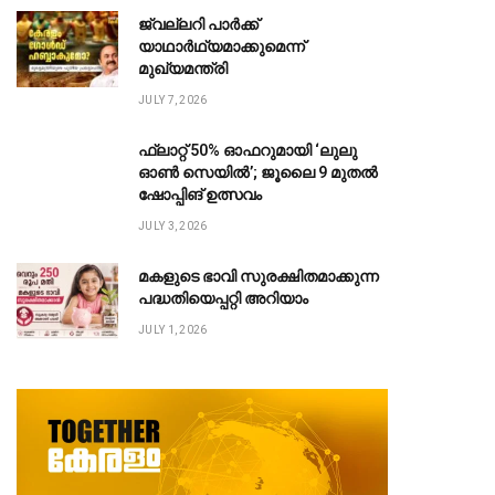
ജ്വല്ലറി പാർക്ക്
യാഥാർഥ്യമാക്കുമെന്ന്
മുഖ്യമന്ത്രി
JULY 7, 2026
ഫ്ലാറ്റ് 50% ഓഫറുമായി ‘ലുലു
ഓൺ സെയിൽ’; ജൂലൈ 9 മുതൽ
ഷോപ്പിങ് ഉത്സവം
JULY 3, 2026
മകളുടെ ഭാവി സുരക്ഷിതമാക്കുന്ന
പദ്ധതിയെപ്പറ്റി അറിയാം
JULY 1, 2026