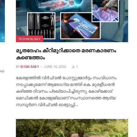
ആർകോൺ ഹോംസിനൊപ്പം വിനീതും
ധ്യാനും
TECHNOLOGY
BISMI BABY
JUNE 24, 2026
6
മൃതദേഹം കീറിമുറിക്കാതെ മരണകാരണം
കണ്ടെത്താം
BY
BISMI BABY
JUNE 10, 2026
1
േപ
കേരളത്തിൽ വിർച്വൽ പോസ്റ്റുമോർട്ടം സംവിധാനം
നടപ്പാക്കുമെന്ന് ആരോഗ്യ മന്ത്രി കെ. മുരളീധരൻ
കഴിഞ്ഞ ദിവസം പ്രഖ്യാപിച്ചിരുന്നു. കോഴിക്കോട്
മെഡിക്കൽ കോളേജിലാണ് സംസ്ഥാനത്തെ ആദ്യ
സമ്പൂർണ വിർച്വൽ ഓട്ടോപ്സി…