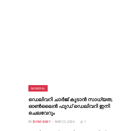
GENERAL
ഡെലിവറി ചാർജ് കൂടാൻ സാധ്യത;
ഓൺലൈൻ ഫുഡ് ഡെലിവറി ഇനി
ചെലവേറും
BY
BISMI BABY
MAY 23, 2026
1