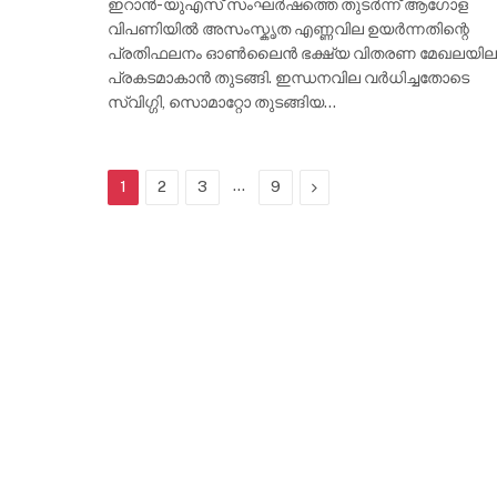
ഇറാൻ-യുഎസ് സംഘർഷത്തെ തുടർന്ന് ആഗോള
വിപണിയിൽ അസംസ്കൃത എണ്ണവില ഉയർന്നതിന്റെ
പ്രതിഫലനം ഓൺലൈൻ ഭക്ഷ്യ വിതരണ മേഖലയില
പ്രകടമാകാൻ തുടങ്ങി. ഇന്ധനവില വർധിച്ചതോടെ
സ്വിഗ്ഗി, സൊമാറ്റോ തുടങ്ങിയ…
…
Next
1
2
3
9