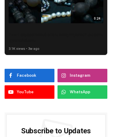
0:24
Pearl ആഭരണങ്ങൾ വേഗം മങ്ങുന്നുണ്ടോ? കാരണം
ഇതായിരിക്കാം
3.1K views • 3w ago
Facebook
Instagram
YouTube
WhatsApp
Subscribe to Updates