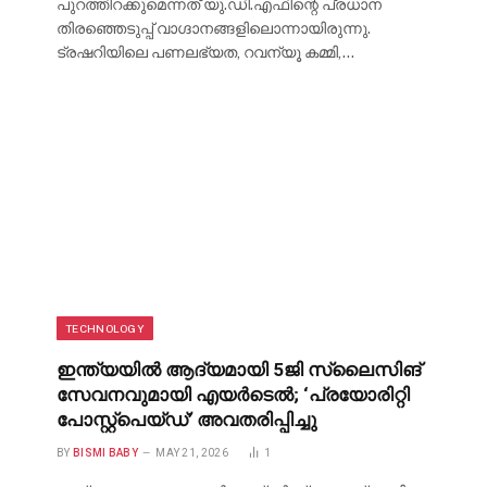
പുറത്തിറക്കുമെന്നത് യു.ഡി.എഫിന്റെ പ്രധാന
തിരഞ്ഞെടുപ്പ് വാഗ്ദാനങ്ങളിലൊന്നായിരുന്നു.
ട്രഷറിയിലെ പണലഭ്യത, റവന്യൂ കമ്മി,…
TECHNOLOGY
ഇന്ത്യയിൽ ആദ്യമായി 5ജി സ്ലൈസിങ്
സേവനവുമായി എയർടെൽ; ‘പ്രയോരിറ്റി
പോസ്റ്റ്‌പെയ്ഡ്’ അവതരിപ്പിച്ചു
BY
BISMI BABY
MAY 21, 2026
1