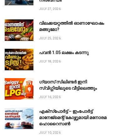
നിർബന്ധം
JULY 27, 2026
വിലക്കയറ്റത്തിൽ ഓണാഘോഷം
മങ്ങുമോ?
JULY 25, 2026
പവൻ ₹1.05 ലക്ഷം കടന്നു
JULY 18, 2026
ഗ്യാസ് സിലിണ്ടർ ഇനി
സ്വിഗ്ഗിയിലൂടെ വീട്ടിലെത്തും
JULY 16, 2026
എക്സ്പോർട്ട് – ഇംപോർട്ട്
മാനേജ്മെന്റ് കോഴ്സുമായി മനോരമ
ഹൊറൈസൺ
JULY 10, 2026