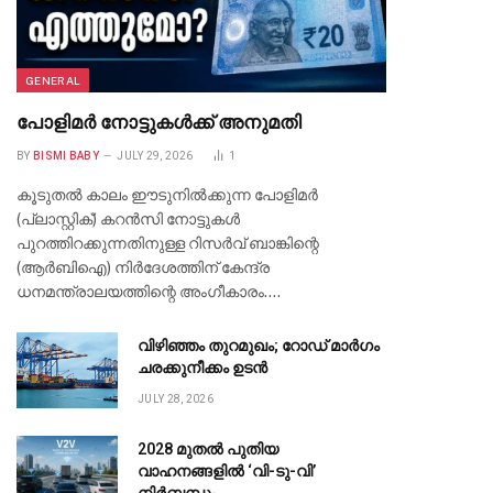
GENERAL
പോളിമർ നോട്ടുകൾക്ക് അനുമതി
BY
BISMI BABY
JULY 29, 2026
1
കൂടുതൽ കാലം ഈടുനിൽക്കുന്ന പോളിമർ
(പ്ലാസ്റ്റിക്) കറൻസി നോട്ടുകൾ
പുറത്തിറക്കുന്നതിനുള്ള റിസർവ് ബാങ്കിന്റെ
(ആർബിഐ) നിർദേശത്തിന് കേന്ദ്ര
ധനമന്ത്രാലയത്തിന്റെ അംഗീകാരം.…
വിഴിഞ്ഞം തുറമുഖം; റോഡ് മാർഗം
ചരക്കുനീക്കം ഉടൻ
JULY 28, 2026
2028 മുതൽ പുതിയ
വാഹനങ്ങളിൽ ‘വി-ടു-വി’