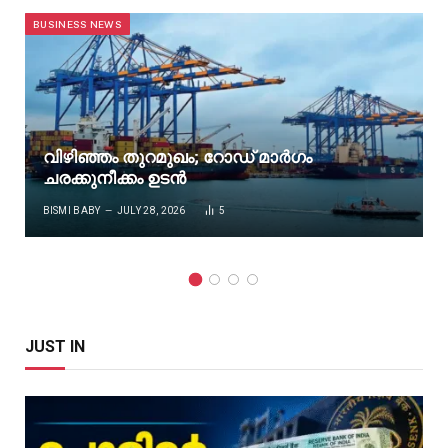
BUSINESS NEWS
വിഴിഞ്ഞം തുറമുഖം; റോഡ് മാർഗം
ചരക്കുനീക്കം ഉടൻ
BISMI BABY
JULY 28, 2026
5
JUST IN