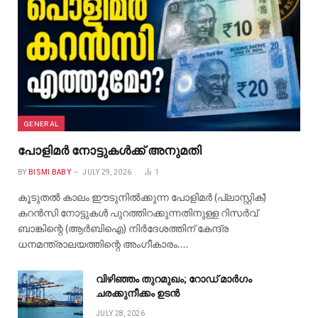
GENERAL
പോളിമർ നോട്ടുകൾക്ക് അനുമതി
BY
BISMI BABY
JULY 29, 2026
1
കൂടുതൽ കാലം ഈടുനിൽക്കുന്ന പോളിമർ (പ്ലാസ്റ്റിക്)
കറൻസി നോട്ടുകൾ പുറത്തിറക്കുന്നതിനുള്ള റിസർവ്
ബാങ്കിന്റെ (ആർബിഐ) നിർദേശത്തിന് കേന്ദ്ര
ധനമന്ത്രാലയത്തിന്റെ അംഗീകാരം.…
വിഴിഞ്ഞം തുറമുഖം; റോഡ് മാർഗം
ചരക്കുനീക്കം ഉടൻ
JULY 28, 2026