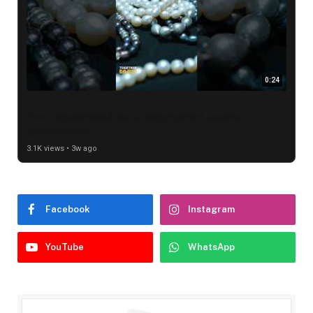
0:24
Pearl ആഭരണങ്ങൾ വേഗം മങ്ങുന്നുണ്ടോ? കാരണം
ഇതായിരിക്കാം
3.1K views • 3w ago
Facebook
Instagram
YouTube
WhatsApp