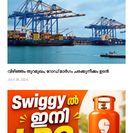
വിഴിഞ്ഞം തുറമുഖം; റോഡ് മാർഗം ചരക്കുനീക്കം ഉടൻ
JULY 28, 2026