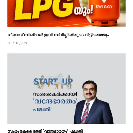
ഗ്യാസ് സിലിണ്ടർ ഇനി സ്വിഗ്ഗിയിലൂടെ വീട്ടിലെത്തും
JULY 16, 2026
സംരംഭകരെ തേടി ‘വന്ദേഭാരതം’ പദ്ധതി