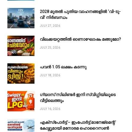
2028 മുതൽ പുതിയ വാഹനങ്ങളിൽ ‘വി-ടു-
വി’ നിർബന്ധം
JULY 27, 2026
വിലക്കയറ്റത്തിൽ ഓണാഘോഷം മങ്ങുമോ?
JULY 25, 2026
പവൻ ₹1.05 ലക്ഷം കടന്നു
JULY 18, 2026
ഗ്യാസ് സിലിണ്ടർ ഇനി സ്വിഗ്ഗിയിലൂടെ
വീട്ടിലെത്തും
JULY 16, 2026
എക്സ്പോർട്ട് – ഇംപോർട്ട് മാനേജ്മെന്റ്
കോഴ്സുമായി മനോരമ ഹൊറൈസൺ