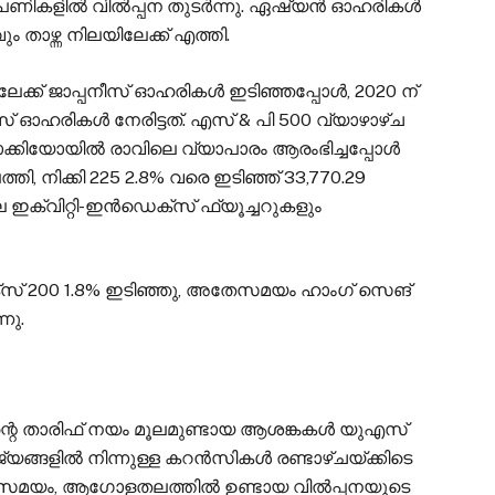
ിപണികളിൽ വിൽപ്പന തുടർന്നു. ഏഷ്യൻ ഓഹരികൾ
 താഴ്ന്ന നിലയിലേക്ക് എത്തി.
യിലേക്ക് ജാപ്പനീസ് ഓഹരികൾ ഇടിഞ്ഞപ്പോൾ, 2020 ന്
 ഓഹരികൾ നേരിട്ടത്. എസ് & പി 500 വ്യാഴാഴ്ച
ടോക്കിയോയിൽ രാവിലെ വ്യാപാരം ആരംഭിച്ചപ്പോൾ
്തി, നിക്കി 225 2.8% വരെ ഇടിഞ്ഞ് 33,770.29
ലെ ഇക്വിറ്റി-ഇൻഡെക്സ് ഫ്യൂച്ചറുകളും
്സ് 200 1.8% ഇടിഞ്ഞു, അതേസമയം ഹാംഗ് സെങ്
നു.
റെ താരിഫ് നയം മൂലമുണ്ടായ ആശങ്കകൾ യുഎസ്
്ങളിൽ നിന്നുള്ള കറൻസികൾ രണ്ടാഴ്ചയ്ക്കിടെ
 അതേസമയം, ആഗോളതലത്തിൽ ഉണ്ടായ വിൽപ്പനയുടെ