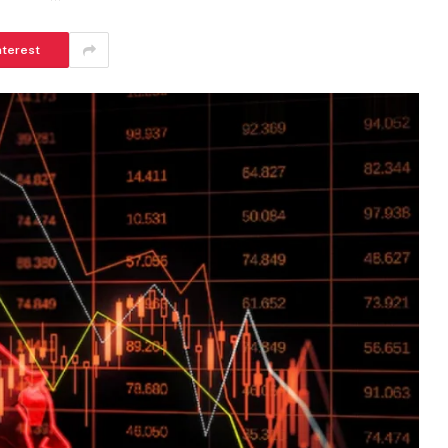
nterest
ആർകോൺ ഹോംസിനൊപ്പം വിനീതും
ധ്യാനും
BISMI BABY
JUNE 24, 2026
6