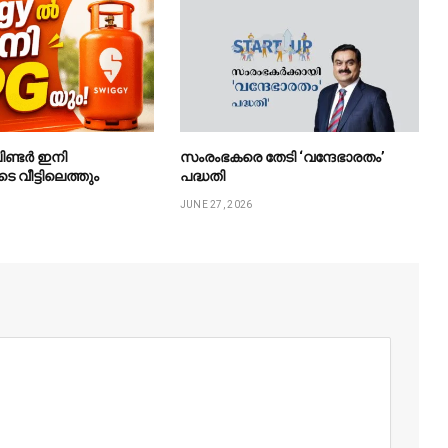
ിണ്ടർ ഇനി
സംരംഭകരെ തേടി ‘വന്ദേഭാരതം’
ടെ വീട്ടിലെത്തും
പദ്ധതി
JUNE 27, 2026