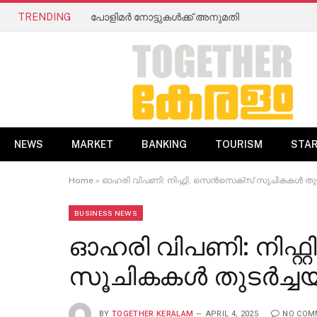
TRENDING
പോളിമർ നോട്ടുകൾക്ക് അനുമതി
NEWS
MARKET
BANKING
TOURISM
STA
Home
»
ഓഹരി വിപണി: നിഫ്റ്റി, സെൻസെക്സ് സൂചികകൾ തുടർ
BUSINESS NEWS
ഓഹരി വിപണി: നിഫ്റ
സൂചികകൾ തുടർച്ചയാ
BY
TOGETHER KERALAM
APRIL 4, 2025
NO COM