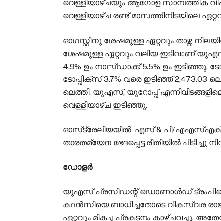
വെള്ളിയാഴ്ചയും ആഗോള സാമ്പത്തിക വ
വെള്ളിയാഴ്ച രണ്ട് മാസത്തിനിടയിലെ ഏറ്റവും
ഓഗസ്റ്റിനു ശേഷമുള്ള ഏറ്റവും താഴ്ന്ന നില
ശേഷമുള്ള ഏറ്റവും വലിയ ഇടിവാണ് യുഎസ്
4.9% ഉം നാസ്ഡാക്ക് 5.5% ഉം ഇടിഞ്ഞു. 
ടോപ്പിക്സ് 3.7% വരെ ഇടിഞ്ഞ് 2,473.03 ലെത
ലെത്തി. യുഎസ്, യൂറോപ്പ് എന്നിവിടങ്ങളി
വെള്ളിയാഴ്ച ഇടിഞ്ഞു.
ഓസ്‌ട്രേലിയയിൽ, എസ് & പി/എ‌എസ്‌എക
താരതമ്യേന ഭേദപ്പെട്ട രീതിയിൽ പിടിച്ചു നിന്
ഡോളർ
യുഎസ് പ്രസിഡന്റ് ഡൊണാൾഡ് ട്രംപിന്
കറൻസിയെ ബാധിച്ചതോടെ വികസ്വര രാജ്യങ
ഏറ്റവും മികച്ച പ്രകടനം കാഴ്ചവച്ചു.