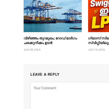
വിഴിഞ്ഞം തുറമുഖം; റോഡ് മാർഗം
ഗ്യാസ് സില
ചരക്കുനീക്കം ഉടൻ
സ്വിഗ്ഗിയിലൂ
JULY 28, 2026
JULY 16, 2026
LEAVE A REPLY