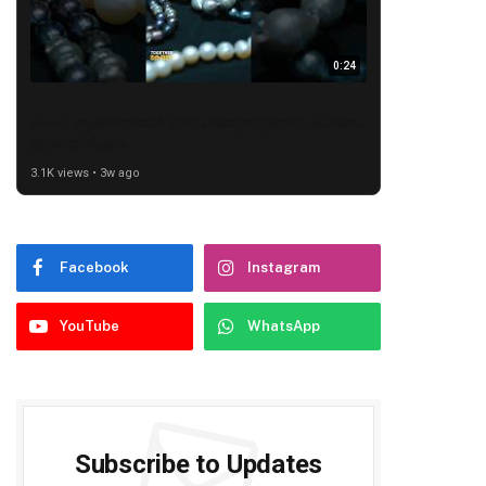
0:24
Pearl ആഭരണങ്ങൾ വേഗം മങ്ങുന്നുണ്ടോ? കാരണം
ഇതായിരിക്കാം
3.1K views • 3w ago
Facebook
Instagram
YouTube
WhatsApp
Subscribe to Updates