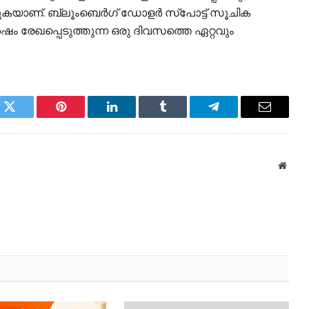
രുകയാണ്. ബ്ലൂംബെർഗ് ഡോളർ സ്പോട്ട് സൂചിക
ഷം രേഖപ്പെടുത്തുന്ന ഒരു ദിവസത്തെ ഏറ്റവും
k
Twitter
Pinterest
LinkedIn
Tumblr
Telegram
Email
Websi