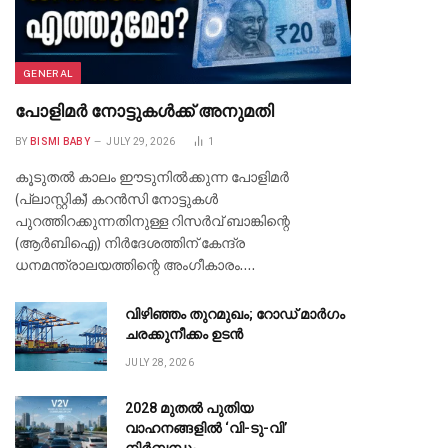
GENERAL
പോളിമർ നോട്ടുകൾക്ക് അനുമതി
BY
BISMI BABY
JULY 29, 2026
1
കൂടുതൽ കാലം ഈടുനിൽക്കുന്ന പോളിമർ
(പ്ലാസ്റ്റിക്) കറൻസി നോട്ടുകൾ
പുറത്തിറക്കുന്നതിനുള്ള റിസർവ് ബാങ്കിന്റെ
(ആർബിഐ) നിർദേശത്തിന് കേന്ദ്ര
ധനമന്ത്രാലയത്തിന്റെ അംഗീകാരം.…
വിഴിഞ്ഞം തുറമുഖം; റോഡ് മാർഗം
ചരക്കുനീക്കം ഉടൻ
JULY 28, 2026
2028 മുതൽ പുതിയ
വാഹനങ്ങളിൽ ‘വി-ടു-വി’