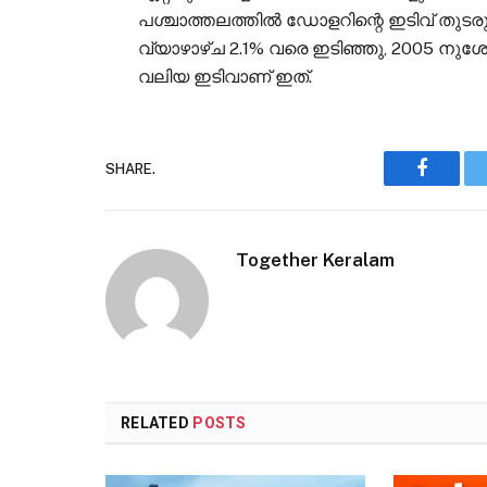
പശ്ചാത്തലത്തിൽ ഡോളറിന്റെ ഇടിവ് തുട
വ്യാഴാഴ്ച 2.1% വരെ ഇടിഞ്ഞു, 2005 നുശേ
വലിയ ഇടിവാണ് ഇത്.
SHARE.
Faceboo
Together Keralam
RELATED
POSTS