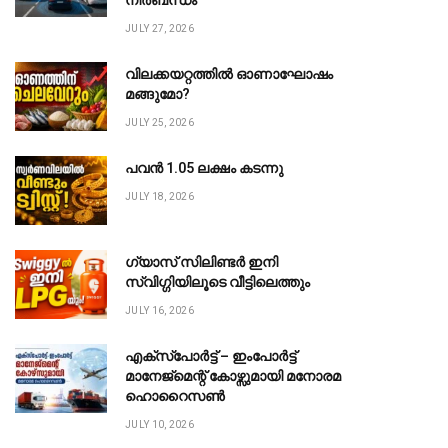
നിർബന്ധം
JULY 27, 2026
വിലക്കയറ്റത്തിൽ ഓണാഘോഷം
മങ്ങുമോ?
JULY 25, 2026
പവൻ ₹1.05 ലക്ഷം കടന്നു
JULY 18, 2026
ഗ്യാസ് സിലിണ്ടർ ഇനി
സ്വിഗ്ഗിയിലൂടെ വീട്ടിലെത്തും
JULY 16, 2026
എക്സ്പോർട്ട് – ഇംപോർട്ട്
മാനേജ്മെന്റ് കോഴ്സുമായി മനോരമ
ഹൊറൈസൺ
JULY 10, 2026