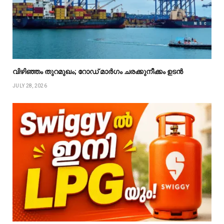
വിഴിഞ്ഞം തുറമുഖം; റോഡ് മാർഗം ചരക്കുനീക്കം ഉടൻ
JULY 28, 2026