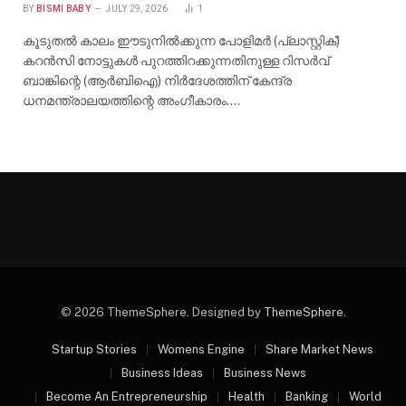
BY
BISMI BABY
JULY 29, 2026
1
കൂടുതൽ കാലം ഈടുനിൽക്കുന്ന പോളിമർ (പ്ലാസ്റ്റിക്)
കറൻസി നോട്ടുകൾ പുറത്തിറക്കുന്നതിനുള്ള റിസർവ്
ബാങ്കിന്റെ (ആർബിഐ) നിർദേശത്തിന് കേന്ദ്ര
ധനമന്ത്രാലയത്തിന്റെ അംഗീകാരം.…
© 2026 ThemeSphere. Designed by
ThemeSphere
.
Startup Stories
Womens Engine
Share Market News
Business Ideas
Business News
Become An Entrepreneurship
Health
Banking
World