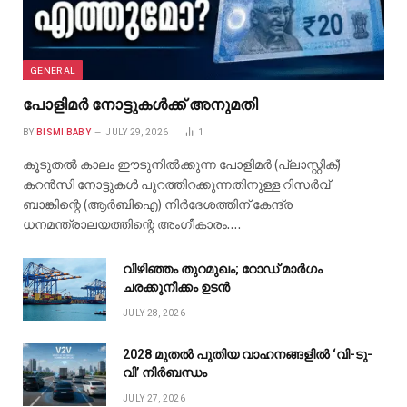
GENERAL
പോളിമർ നോട്ടുകൾക്ക് അനുമതി
BY
BISMI BABY
JULY 29, 2026
1
കൂടുതൽ കാലം ഈടുനിൽക്കുന്ന പോളിമർ (പ്ലാസ്റ്റിക്)
കറൻസി നോട്ടുകൾ പുറത്തിറക്കുന്നതിനുള്ള റിസർവ്
ബാങ്കിന്റെ (ആർബിഐ) നിർദേശത്തിന് കേന്ദ്ര
ധനമന്ത്രാലയത്തിന്റെ അംഗീകാരം.…
വിഴിഞ്ഞം തുറമുഖം; റോഡ് മാർഗം
ചരക്കുനീക്കം ഉടൻ
JULY 28, 2026
2028 മുതൽ പുതിയ വാഹനങ്ങളിൽ ‘വി-ടു-
വി’ നിർബന്ധം
JULY 27, 2026