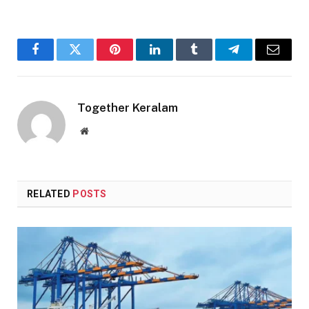
Facebook
Twitter
Pinterest
LinkedIn
Tumblr
Telegram
Email
Together Keralam
Website
RELATED
POSTS