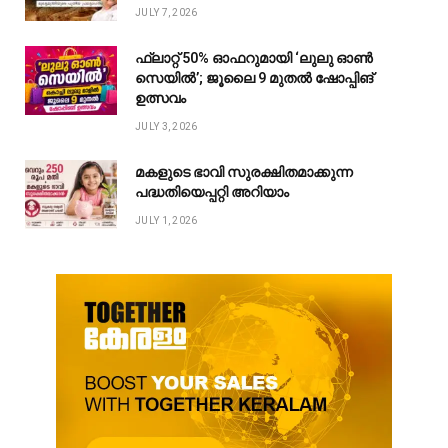
JULY 7, 2026
ഫ്ലാറ്റ് 50% ഓഫറുമായി ‘ലുലു ഓൺ
സെയിൽ’; ജൂലൈ 9 മുതൽ ഷോപ്പിങ്
ഉത്സവം
JULY 3, 2026
മകളുടെ ഭാവി സുരക്ഷിതമാക്കുന്ന
പദ്ധതിയെപ്പറ്റി അറിയാം
JULY 1, 2026