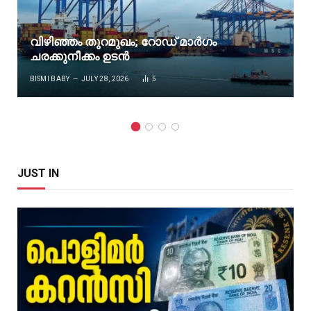
വിഴിഞ്ഞം തുറമുഖം; റോഡ് മാർഗം
ചരക്കുനീക്കം ഉടൻ
BISMI BABY
JULY 28, 2026
5
JUST IN