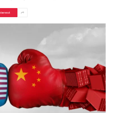
nterest
ആർകോൺ ഹോംസിനൊപ്പം വിനീതും
ധ്യാനും
BISMI BABY
JUNE 24, 2026
6