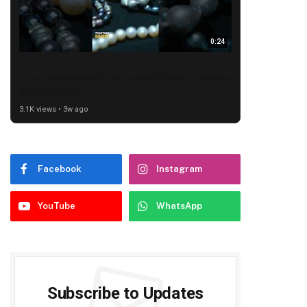
0:24
Pearl ആഭരണങ്ങൾ വേഗം മങ്ങുന്നുണ്ടോ? കാരണം
ഇതായിരിക്കാം
3.1K views • 3w ago
Facebook
Instagram
YouTube
WhatsApp
Subscribe to Updates