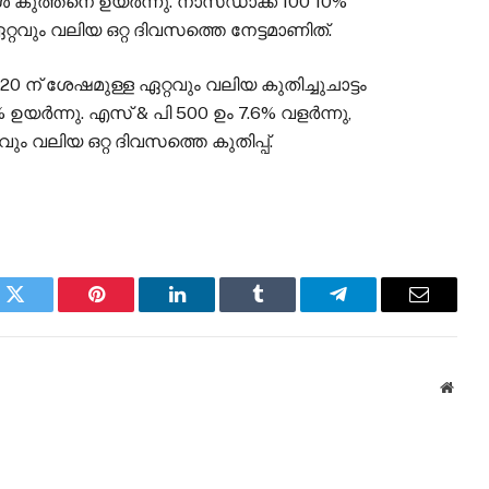
്തനെ ഉയർന്നു. നാസ്ഡാക്ക് 100 10%
്റവും വലിയ ഒറ്റ ദിവസത്തെ നേട്ടമാണിത്.
 ശേഷമുള്ള ഏറ്റവും വലിയ കുതിച്ചുചാട്ടം
% ഉയർന്നു. എസ് & പി 500 ഉം 7.6% വളർന്നു,
 വലിയ ഒറ്റ ദിവസത്തെ കുതിപ്പ്.
k
Twitter
Pinterest
LinkedIn
Tumblr
Telegram
Email
Websi