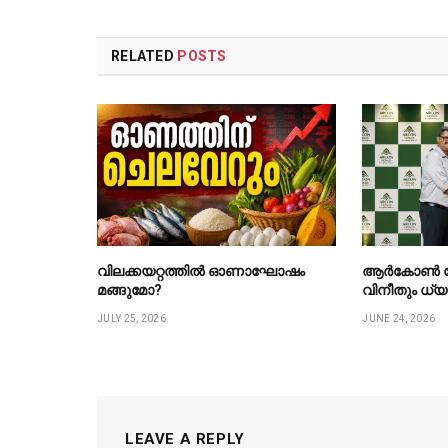
RELATED
POSTS
വിലക്കയറ്റത്തിൽ ഓണാഘോഷം
ആർകോൺ ഹ
മങ്ങുമോ?
വിനീതും ധ്യ
JULY 25, 2026
JUNE 24, 2026
LEAVE A REPLY