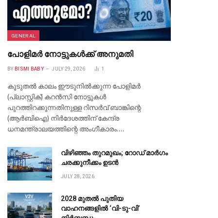
GENERAL
പോളിമർ നോട്ടുകൾക്ക് അനുമതി
BY
BISMI BABY
JULY 29, 2026
1
കൂടുതൽ കാലം ഈടുനിൽക്കുന്ന പോളിമർ
(പ്ലാസ്റ്റിക്) കറൻസി നോട്ടുകൾ
പുറത്തിറക്കുന്നതിനുള്ള റിസർവ് ബാങ്കിന്റെ
(ആർബിഐ) നിർദേശത്തിന് കേന്ദ്ര
ധനമന്ത്രാലയത്തിന്റെ അംഗീകാരം.…
വിഴിഞ്ഞം തുറമുഖം; റോഡ് മാർഗം
ചരക്കുനീക്കം ഉടൻ
JULY 28, 2026
2028 മുതൽ പുതിയ
വാഹനങ്ങളിൽ ‘വി-ടു-വി’