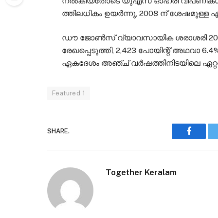
നൽകിയതോടെ യുഎസ് ഓഹരി വിപണികൾ കുത
ത്തിലധികം ഉയർന്നു, 2008 ന് ശേഷമുള്ള ഏറ
ഡൗ ജോൺസ് വ്യാവസായിക ശരാശരി 2020 ന്
രേഖപ്പെടുത്തി, 2,423 പോയിന്റ് അഥവാ 6.4
ഏകദേശം അഞ്ച് വർഷത്തിനിടയിലെ ഏറ്റവും
Featured 1
SHARE.
Faceboo
Together Keralam