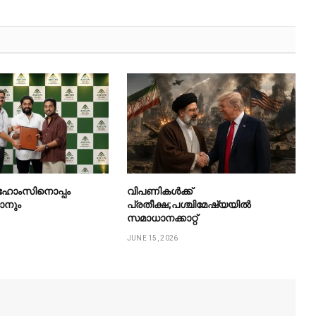
ോംസിനൊപ്പം
വിപണികൾക്ക്
ാനും
പ്രതീക്ഷ;പശ്ചിമേഷ്യയിൽ
സമാധാനക്കാറ്റ്
JUNE 15, 2026