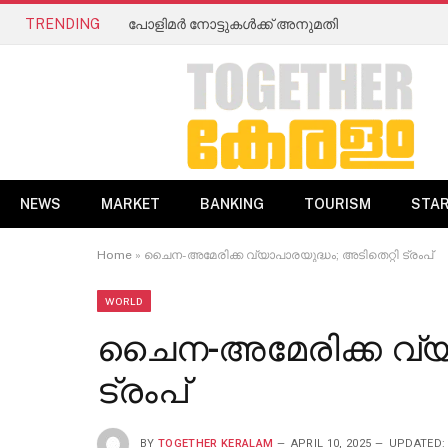
TRENDING
പോളിമർ നോട്ടുകൾക്ക് അനുമതി
NEWS
MARKET
BANKING
TOURISM
STA
Home
»
ചൈന-അമേരിക്ക വ്യാപാരയുദ്ധം; അടിതെറ്റി ട്രംപ്
WORLD
ചൈന-അമേരിക്ക വ്യാ
ട്രംപ്
BY
TOGETHER KERALAM
APRIL 10, 2025
UPDATED: