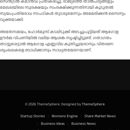
സെൻട്രൽ കമാൻഡ് പ്രതികരിച്ചു. രാജ്യത്തെ താൽപര്യങ്ങളും
മേഖലയിലെ സുരക്ഷയും സംരക്ഷിക്കുന്നതിനായി കൂടുതൽ
സ്വയംപ്രതിരോധ നടപടികൾ തുടരുമെന്നും അമേരിക്കൻ സൈന്യം
വ്യക്തമാക്കി.
അതേസമയം, ഹോർമുസ് കടലിടുക്ക് അടച്ചുപൂട്ടിയത് ആഗോള
ഊർജ വിപണിയിൽ വലിയ ആശങ്ക സൃഷ്ടിച്ചിട്ടുണ്ട്. ഗതാഗതം
തടസ്സപ്പെട്ടാൽ ആഗോള എണ്ണവില കുതിച്ചുയരാനും വിതരണ
ശൃംഖലകളെ ബാധിക്കാനും സാധ്യതയേറെയാണ്.
© 2026 ThemeSphere. Designed by
ThemeSphere
.
Startup Stories
Womens Engine
Share Market News
Business Ideas
Business News