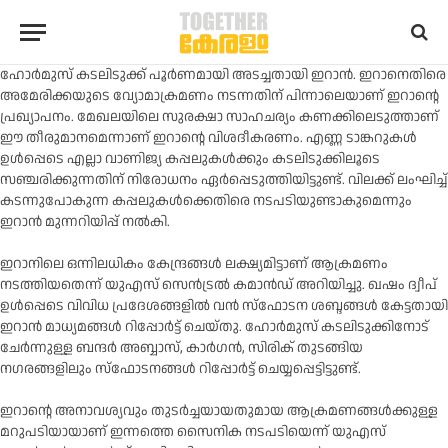
ഹോർമുസ് കടലിടുക്ക് പൂർണമായി അടച്ചതായി ഇറാൻ. ഇറാനെതിരെ
അമേരിക്കയുടെ വ്യോമാക്രമണം നടന്നതിന് പിന്നാലെയാണ് ഇറാന്റെ
പ്രഖ്യാപനം. മേഖലയിലെ സുരക്ഷാ സാഹചര്യം കണക്കിലെടുത്താണ്
ഈ തീരുമാനമെന്നാണ് ഇറാന്റെ വിശദീകരണം. എണ്ണ ടാങ്കറുകൾ
ഉൾപ്പെടെ എല്ലാ വാണിജ്യ കപ്പലുകൾക്കും കടലിടുക്കിലൂടെ
സഞ്ചരിക്കുന്നതിന് നിരോധനം ഏർപ്പെടുത്തിയിട്ടുണ്ട്. വിലക്ക് ലംഘിച്ച്
കടന്നുപോകുന്ന കപ്പലുകൾക്കെതിരെ നടപടിയുണ്ടാകുമെന്നും
ഇറാൻ മുന്നറിയിപ്പ് നൽകി.
ഇറാനിലെ ഒന്നിലധികം കേന്ദ്രങ്ങൾ ലക്ഷ്യമിട്ടാണ് ആക്രമണം
നടത്തിയതെന്ന് യുഎസ് സെൻട്രൽ കമാൻഡ് അറിയിച്ചു. ഖഷം ദ്വീപ്
ഉൾപ്പെടെ വിവിധ പ്രദേശങ്ങളിൽ വൻ സ്ഫോടന ശബ്ദങ്ങൾ കേട്ടതായി
ഇറാൻ മാധ്യമങ്ങൾ റിപ്പോർട്ട് ചെയ്തു. ഹോർമുസ് കടലിടുക്കിനോട്
ചേർന്നുള്ള ബന്ദർ അബ്ബാസ്, കാർഗൻ, സിരിക് തുടങ്ങിയ
നഗരങ്ങളിലും സ്ഫോടനങ്ങൾ റിപ്പോർട്ട് ചെയ്യപ്പെട്ടിട്ടുണ്ട്.
ഇറാന്റെ അനാവശ്യവും തുടർച്ചയായതുമായ ആക്രമണങ്ങൾക്കുള്ള
മറുപടിയായാണ് ഇന്നത്തെ സൈനിക നടപടിയെന്ന് യുഎസ്