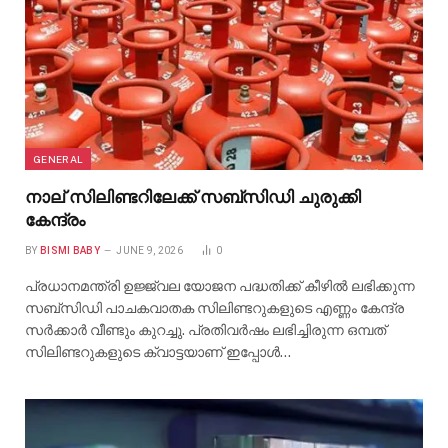
GENERAL
നാല് സിലിണ്ടറിലേക്ക് സബ്സിഡി ചുരുക്കി
കേന്ദ്രം
BY
BISMI BABY
JUNE 9, 2026
0
പ്രധാനമന്ത്രി ഉജ്ജ്വല യോജന പദ്ധതിക്ക് കീഴിൽ ലഭിക്കുന്ന
സബ്സിഡി പാചകവാതക സിലിണ്ടറുകളുടെ എണ്ണം കേന്ദ്ര
സർക്കാർ വീണ്ടും കുറച്ചു. പ്രതിവര്‍ഷം ലഭിച്ചിരുന്ന ഒമ്പത്
സിലിണ്ടറുകളുടെ ക്വാട്ടയാണ് ഇപ്പോള്‍…