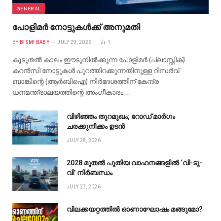
GENERAL
പോളിമർ നോട്ടുകൾക്ക് അനുമതി
BY
BISMI BABY
JULY 29, 2026
1
കൂടുതൽ കാലം ഈടുനിൽക്കുന്ന പോളിമർ (പ്ലാസ്റ്റിക്)
കറൻസി നോട്ടുകൾ പുറത്തിറക്കുന്നതിനുള്ള റിസർവ്
ബാങ്കിന്റെ (ആർബിഐ) നിർദേശത്തിന് കേന്ദ്ര
ധനമന്ത്രാലയത്തിന്റെ അംഗീകാരം.…
വിഴിഞ്ഞം തുറമുഖം; റോഡ് മാർഗം
ചരക്കുനീക്കം ഉടൻ
JULY 28, 2026
2028 മുതൽ പുതിയ വാഹനങ്ങളിൽ ‘വി-ടു-
വി’ നിർബന്ധം
JULY 27, 2026
വിലക്കയറ്റത്തിൽ ഓണാഘോഷം മങ്ങുമോ?