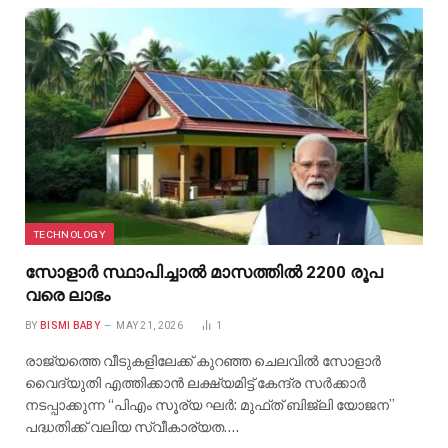
TECHNOLOGY
സോളാർ സ്ഥാപിച്ചാൽ മാസത്തിൽ 2200 രൂപ
വരെ ലാഭം
BY
BISMI BABY
MAY 21, 2026
1
രാജ്യത്തെ വീടുകളിലേക്ക് കുറഞ്ഞ ചെലവിൽ സോളാർ
വൈദ്യുതി എത്തിക്കാൻ ലക്ഷ്യമിട്ട് കേന്ദ്ര സർക്കാർ
നടപ്പാക്കുന്ന “പിഎം സൂര്യ ഘർ: മുഫ്ത് ബിജ്‌ലി യോജന”
പദ്ധതിക്ക് വലിയ സ്വീകാര്യത.…