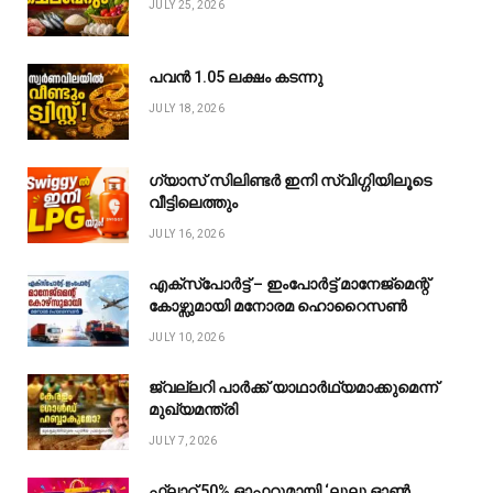
JULY 25, 2026
പവൻ ₹1.05 ലക്ഷം കടന്നു
JULY 18, 2026
ഗ്യാസ് സിലിണ്ടർ ഇനി സ്വിഗ്ഗിയിലൂടെ
വീട്ടിലെത്തും
JULY 16, 2026
എക്സ്പോർട്ട് – ഇംപോർട്ട് മാനേജ്മെന്റ്
കോഴ്സുമായി മനോരമ ഹൊറൈസൺ
JULY 10, 2026
ജ്വല്ലറി പാർക്ക് യാഥാർഥ്യമാക്കുമെന്ന്
മുഖ്യമന്ത്രി
JULY 7, 2026
ഫ്ലാറ്റ് 50% ഓഫറുമായി ‘ലുലു ഓൺ