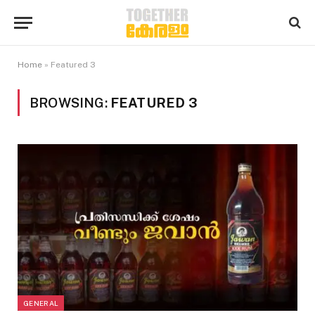
Home
»
Featured 3
BROWSING:
FEATURED 3
GENERAL