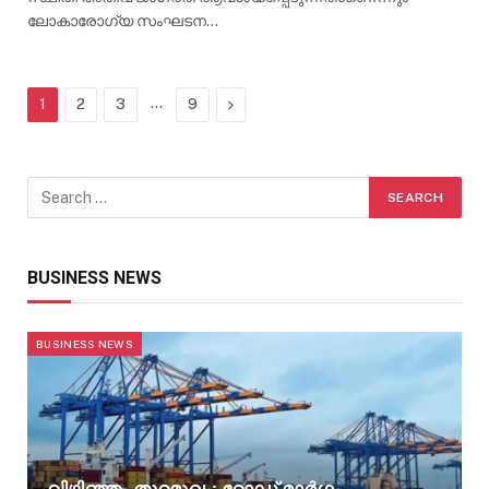
ലോകാരോഗ്യ സംഘടന…
…
Next
1
2
3
9
BUSINESS NEWS
BUSINESS NEWS