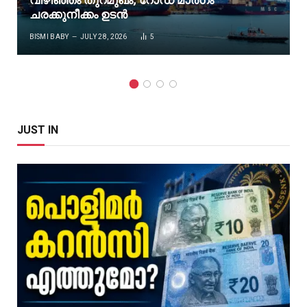
വിഴിഞ്ഞം തുറമുഖം; റോഡ് മാർഗം
ചരക്കുനീക്കം ഉടൻ
BISMI BABY
JULY 28, 2026
5
JUST IN