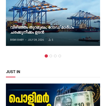
വിഴിഞ്ഞം തുറമുഖം; റോഡ് മാർഗം
ചരക്കുനീക്കം ഉടൻ
BISMI BABY
JULY 28, 2026
5
JUST IN