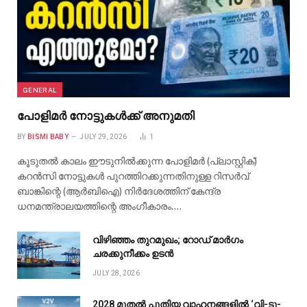
GENERAL
പോളിമർ നോട്ടുകൾക്ക് അനുമതി
BY
BISMI BABY
JULY 29, 2026
1
കൂടുതൽ കാലം ഈടുനിൽക്കുന്ന പോളിമർ (പ്ലാസ്റ്റിക്)
കറൻസി നോട്ടുകൾ പുറത്തിറക്കുന്നതിനുള്ള റിസർവ്
ബാങ്കിന്റെ (ആർബിഐ) നിർദേശത്തിന് കേന്ദ്ര
ധനമന്ത്രാലയത്തിന്റെ അംഗീകാരം.…
വിഴിഞ്ഞം തുറമുഖം; റോഡ് മാർഗം
ചരക്കുനീക്കം ഉടൻ
JULY 28, 2026
2028 മുതൽ പുതിയ വാഹനങ്ങളിൽ ‘വി-ടു-