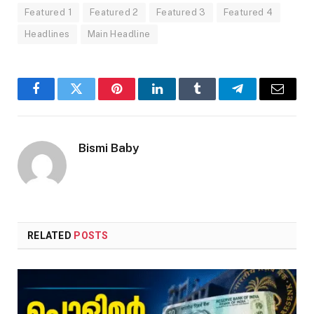
Featured 1
Featured 2
Featured 3
Featured 4
Headlines
Main Headline
Facebook
Twitter
Pinterest
LinkedIn
Tumblr
Telegram
Email
Bismi Baby
RELATED
POSTS