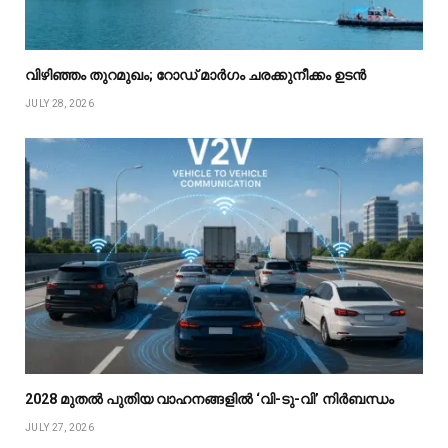
വിഴിഞ്ഞം തുറമുഖം; റോഡ് മാർഗം ചരക്കുനീക്കം ഉടൻ
JULY 28, 2026
2028 മുതൽ പുതിയ വാഹനങ്ങളിൽ ‘വി-ടു-വി’ നിർബന്ധം
JULY 27, 2026