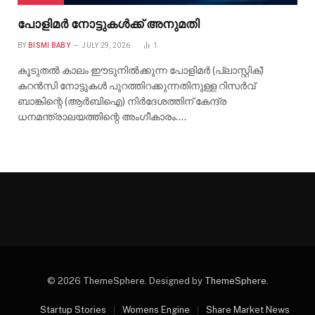
പോളിമർ നോട്ടുകൾക്ക് അനുമതി
BY
BISMI BABY
JULY 29, 2026
1
കൂടുതൽ കാലം ഈടുനിൽക്കുന്ന പോളിമർ (പ്ലാസ്റ്റിക്)
കറൻസി നോട്ടുകൾ പുറത്തിറക്കുന്നതിനുള്ള റിസർവ്
ബാങ്കിന്റെ (ആർബിഐ) നിർദേശത്തിന് കേന്ദ്ര
ധനമന്ത്രാലയത്തിന്റെ അംഗീകാരം.…
© 2026 ThemeSphere. Designed by
ThemeSphere
.
Startup Stories
Womens Engine
Share Market News