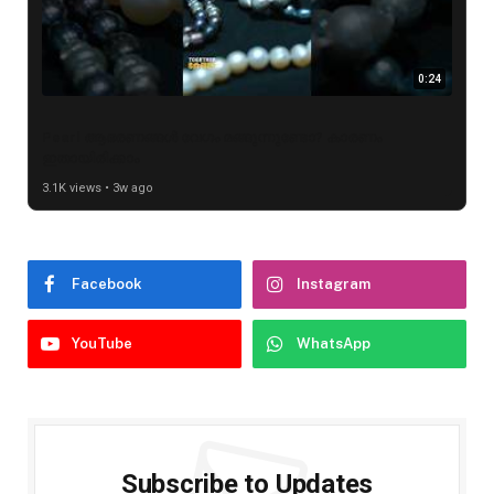
0:24
Pearl ആഭരണങ്ങൾ വേഗം മങ്ങുന്നുണ്ടോ? കാരണം
ഇതായിരിക്കാം
3.1K views • 3w ago
Facebook
Instagram
YouTube
WhatsApp
Subscribe to Updates