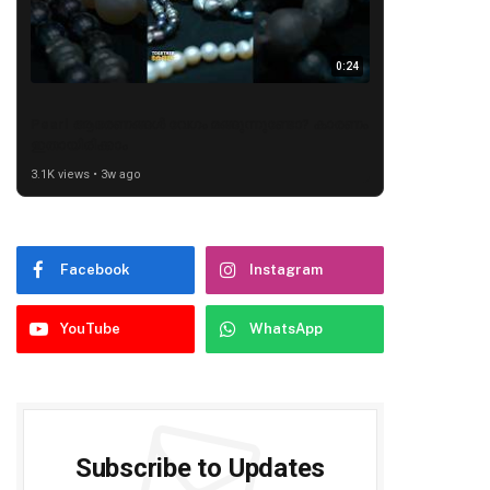
0:24
Pearl ആഭരണങ്ങൾ വേഗം മങ്ങുന്നുണ്ടോ? കാരണം
ഇതായിരിക്കാം
3.1K views • 3w ago
Facebook
Instagram
YouTube
WhatsApp
Subscribe to Updates