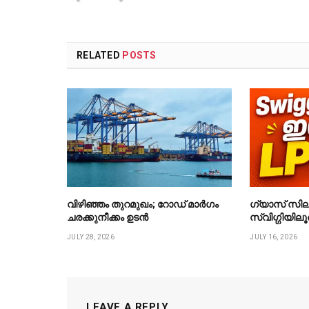
RELATED
POSTS
വിഴിഞ്ഞം തുറമുഖം; റോഡ് മാർഗം
ഗ്യാസ് സില
ചരക്കുനീക്കം ഉടൻ
സ്വിഗ്ഗിയിലൂ
JULY 28, 2026
JULY 16, 2026
LEAVE A REPLY