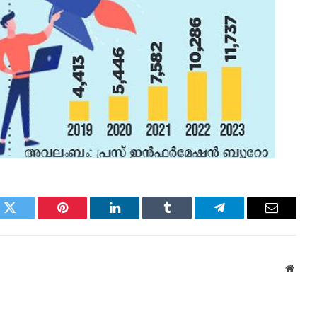
k
Twitter
Pinterest
LinkedIn
Tumblr
Telegram
Email
Websi