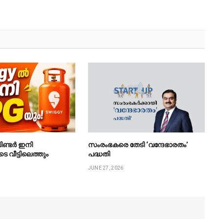
ിണ്ടർ ഇനി
സംരംഭകരെ തേടി ‘വന്ദേഭാരതം’
ടെ വീട്ടിലെത്തും
പദ്ധതി
JUNE 27, 2026