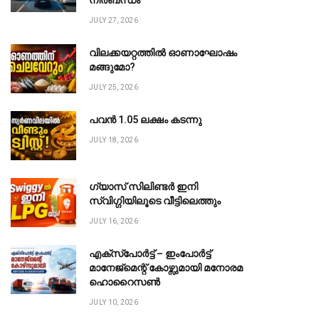
നിർബന്ധം
JULY 27, 2026
വിലക്കയറ്റത്തിൽ ഓണാഘോഷം
മങ്ങുമോ?
JULY 25, 2026
പവൻ ₹1.05 ലക്ഷം കടന്നു
JULY 18, 2026
ഗ്യാസ് സിലിണ്ടർ ഇനി
സ്വിഗ്ഗിയിലൂടെ വീട്ടിലെത്തും
JULY 16, 2026
എക്സ്പോർട്ട് – ഇംപോർട്ട്
മാനേജ്മെന്റ് കോഴ്സുമായി മനോരമ
ഹൊറൈസൺ
JULY 10, 2026