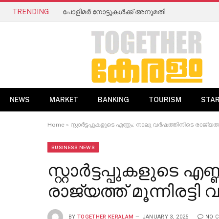
TRENDING
പോളിമർ നോട്ടുകൾക്ക് അനുമതി
NEWS
MARKET
BANKING
TOURISM
STA
Home
»
സ്റ്റാർട്ടപ്പുകളുടെ എണ്ണം: നാലു വർഷത്തിനിടെ രാജ്യത്ത
BUSINESS NEWS
സ്റ്റാർട്ടപ്പുകളുടെ 
രാജ്യത്ത് മൂന്നിരട്ട
BY
TOGETHER KERALAM
JANUARY 3, 2025
NO 