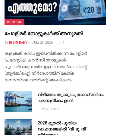
GENERAL
പോളിമർ നോട്ടുകൾക്ക് അനുമതി
BY
BISMI BABY
JULY 29, 2026
1
കൂടുതൽ കാലം ഈടുനിൽക്കുന്ന പോളിമർ
(പ്ലാസ്റ്റിക്) കറൻസി നോട്ടുകൾ
പുറത്തിറക്കുന്നതിനുള്ള റിസർവ് ബാങ്കിന്റെ
(ആർബിഐ) നിർദേശത്തിന് കേന്ദ്ര
ധനമന്ത്രാലയത്തിന്റെ അംഗീകാരം.…
വിഴിഞ്ഞം തുറമുഖം; റോഡ് മാർഗം
ചരക്കുനീക്കം ഉടൻ
JULY 28, 2026
2028 മുതൽ പുതിയ
വാഹനങ്ങളിൽ ‘വി-ടു-വി’