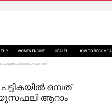
RTUP
WOMEN ENGINE
HEALTH
HOW TO BECOME A
‍; എം.എ യൂസഫലി ആറാം സ്ഥാനത്ത്
ട്ടികയിൽ ഒമ്പത്
.എ യൂസഫലി ആറാം
BUSINESS NEWS