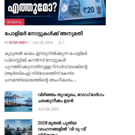
GENERAL
പോളിമർ നോട്ടുകൾക്ക് അനുമതി
BY
BISMI BABY
JULY 29, 2026
1
കൂടുതൽ കാലം ഈടുനിൽക്കുന്ന പോളിമർ
(പ്ലാസ്റ്റിക്) കറൻസി നോട്ടുകൾ
പുറത്തിറക്കുന്നതിനുള്ള റിസർവ് ബാങ്കിന്റെ
(ആർബിഐ) നിർദേശത്തിന് കേന്ദ്ര
ധനമന്ത്രാലയത്തിന്റെ അംഗീകാരം.…
വിഴിഞ്ഞം തുറമുഖം; റോഡ് മാർഗം
ചരക്കുനീക്കം ഉടൻ
JULY 28, 2026
2028 മുതൽ പുതിയ
വാഹനങ്ങളിൽ ‘വി-ടു-വി’