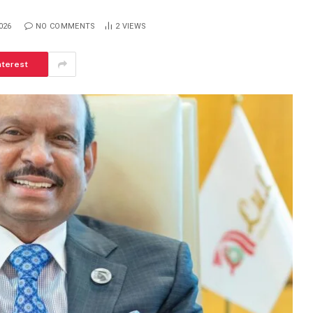
026
NO COMMENTS
2
VIEWS
ആർകോൺ ഹോംസിനൊപ്പം വിനീതും
nterest
ധ്യാനും
BISMI BABY
JUNE 24, 2026
6