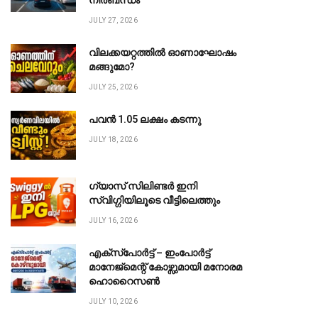
നിർബന്ധം
JULY 27, 2026
വിലക്കയറ്റത്തിൽ ഓണാഘോഷം
മങ്ങുമോ?
JULY 25, 2026
പവൻ ₹1.05 ലക്ഷം കടന്നു
JULY 18, 2026
ഗ്യാസ് സിലിണ്ടർ ഇനി
സ്വിഗ്ഗിയിലൂടെ വീട്ടിലെത്തും
JULY 16, 2026
എക്സ്പോർട്ട് – ഇംപോർട്ട്
മാനേജ്മെന്റ് കോഴ്സുമായി മനോരമ
ഹൊറൈസൺ
JULY 10, 2026