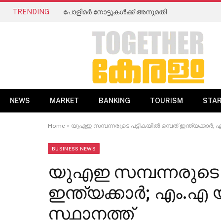
TRENDING
പോളിമർ നോട്ടുകൾക്ക് അനുമതി
NEWS
MARKET
BANKING
TOURISM
STA
Home
»
യുഎഇ സമ്പന്നരുടെ പട്ടികയിൽ ഒമ്പത് ഇന്ത്യക്കാര്
BUSINESS NEWS
യുഎഇ സമ്പന്നരുടെ പ
ഇന്ത്യക്കാര്‍; എം
സ്ഥാനത്ത്