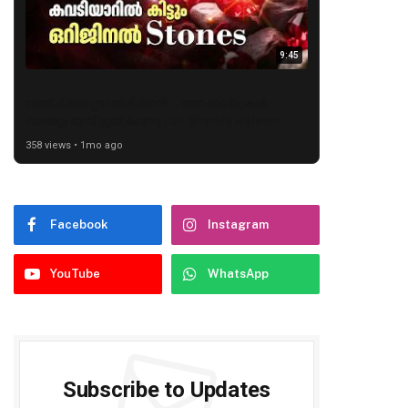
9:45
വഞ്ചിക്കപ്പെടാതിരിക്കാൻ... രത്നക്കല്ലുകൾ
വാങ്ങും മുമ്പ് ഇത് കാണൂ | Dr. Shamla Haleem
358 views • 1mo ago
Facebook
Instagram
YouTube
WhatsApp
Subscribe to Updates