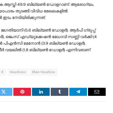
ആകെ ആസ്തി 49.9 ബില്യൺ ഡോളറാണ്. ആരോഗ്യം,
്യാപാരം തുടങ്ങി വിവിധ മേഖലകളിൽ
ൽ ഇടം നേടിയിരിക്കുന്നത്.
ുക ജഗതിയാനി (5.6 ബില്യണ്‍ ഡോളര്‍), ആര്‍പി ഗ്രൂപ്പ്
‍), ജെംസ് എഡ്യൂക്കേഷന്‍ മേധാവി സണ്ണി വര്‍ക്കി (4
്‍ പിഎന്‍സി മേനോന്‍ (3.9 ബില്യണ്‍ ഡോളര്‍),
ീര്‍ വയലില്‍ (1.8 ബില്യണ്‍ ഡോളര്‍) എന്നിവരാണ്
 4
Headlines
Main Headline
k
Twitter
Pinterest
LinkedIn
Tumblr
Telegram
Email