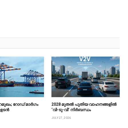
ുറമുഖം; റോഡ് മാർഗം
2028 മുതൽ പുതിയ വാഹനങ്ങളിൽ
ം ഉടൻ
‘വി-ടു-വി’ നിർബന്ധം
JULY 27, 2026