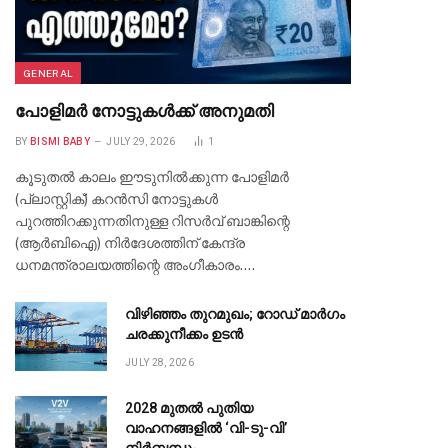
GENERAL
പോളിമർ നോട്ടുകൾക്ക് അനുമതി
BY
BISMI BABY
JULY 29, 2026
1
കൂടുതൽ കാലം ഈടുനിൽക്കുന്ന പോളിമർ
(പ്ലാസ്റ്റിക്) കറൻസി നോട്ടുകൾ
പുറത്തിറക്കുന്നതിനുള്ള റിസർവ് ബാങ്കിന്റെ
(ആർബിഐ) നിർദേശത്തിന് കേന്ദ്ര
ധനമന്ത്രാലയത്തിന്റെ അംഗീകാരം.…
വിഴിഞ്ഞം തുറമുഖം; റോഡ് മാർഗം
ചരക്കുനീക്കം ഉടൻ
JULY 28, 2026
2028 മുതൽ പുതിയ
വാഹനങ്ങളിൽ ‘വി-ടു-വി’