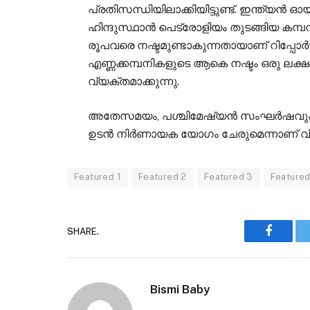
പ്രതിസന്ധിയിലാക്കിയിട്ടുണ്ട്. ഇന്ത്യ
ഹിന്ദുസ്ഥാൻ പെട്രോളിയം തുടങ്ങിയ കമ്പ
രൂപവരെ നഷ്ടമുണ്ടാകുന്നതായാണ് റിപ്പോർട്ട
എണ്ണക്കമ്പനികളുടെ ആകെ നഷ്ടം ഒരു ലക
വ്യക്തമാക്കുന്നു.
അതേസമയം, പശ്ചിമേഷ്യൻ സംഘർഷവും എണ
ഉടൻ നിർണായക യോഗം ചേരുമെന്നാണ് വി
Featured 1
Featured 2
Featured 3
Featured
SHARE.
Faceboo
Bismi Baby