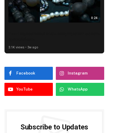
0:24
Pearl ആഭരണങ്ങൾ വേഗം മങ്ങുന്നുണ്ടോ? കാരണം
ഇതായിരിക്കാം
3.1K views • 3w ago
Facebook
Instagram
YouTube
WhatsApp
Subscribe to Updates