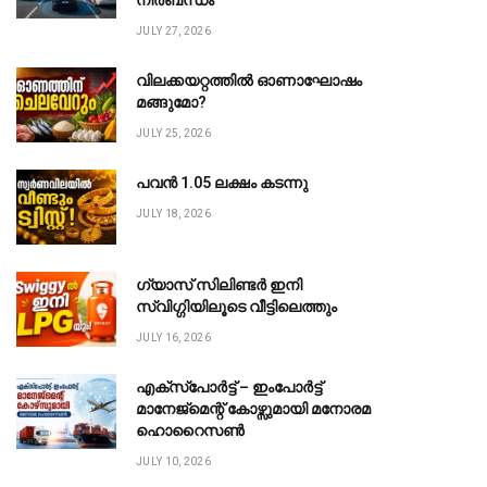
നിർബന്ധം
JULY 27, 2026
വിലക്കയറ്റത്തിൽ ഓണാഘോഷം
മങ്ങുമോ?
JULY 25, 2026
പവൻ ₹1.05 ലക്ഷം കടന്നു
JULY 18, 2026
ഗ്യാസ് സിലിണ്ടർ ഇനി
സ്വിഗ്ഗിയിലൂടെ വീട്ടിലെത്തും
JULY 16, 2026
എക്സ്പോർട്ട് – ഇംപോർട്ട്
മാനേജ്മെന്റ് കോഴ്സുമായി മനോരമ
ഹൊറൈസൺ
JULY 10, 2026