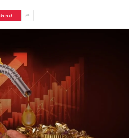
nterest
ആർകോൺ ഹോംസിനൊപ്പം വിനീതും
ധ്യാനും
BISMI BABY
JUNE 24, 2026
6