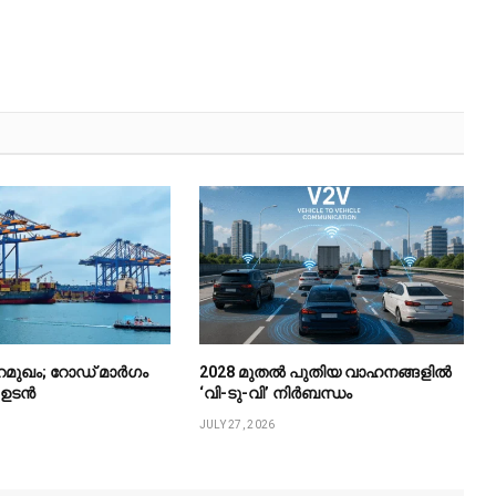
ുറമുഖം; റോഡ് മാർഗം
2028 മുതൽ പുതിയ വാഹനങ്ങളിൽ
ം ഉടൻ
‘വി-ടു-വി’ നിർബന്ധം
JULY 27, 2026