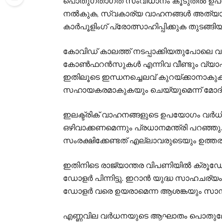
പൊതുഗതാഗത സംവിധാനം കൂടുതൽ ഉപയോ
നൽകുക, സ്വകാര്യ വാഹനങ്ങൾ അത്യാവ
കാർപൂളിംഗ് പ്രോത്സാഹിപ്പിക്കുക തുടങ്ങിയ
കോവിഡ് കാലത്ത് നടപ്പാക്കിയതുപോലെ വ
കോൺഫറൻസുകൾ എന്നിവ വീണ്ടും വ്യാപകമ
ഇതിലൂടെ ഇന്ധനച്ചെലവ് കുറയ്ക്കാനാക
സഹായകരമാകുകയും ചെയ്യുമെന്ന് മോദി വ
ഇലക്ട്രിക് വാഹനങ്ങളുടെ ഉപയോഗം വർധ
ഒഴിവാക്കണമെന്നും പ്രധാനമന്ത്രി പറഞ്ഞ
സംരക്ഷിക്കേണ്ടത് എല്ലാവരുടെയും ഉത്തരവാ
ഇതിനിടെ രാജ്യാന്തര വിപണിയിൽ ക്രൂഡ
ഡോളർ പിന്നിട്ടു. ഇറാൻ യുദ്ധ സാഹചര
ഡോളർ വരെ ഉയരാമെന്ന ആശങ്കയും സാമ്പത്
എണ്ണവില വർധനയുടെ ആഘാതം പൊതുമേഖല