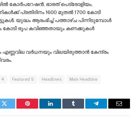
ൻ ഓയിൽ കോർപറേഷൻ, ഭാരത് പെട്രോളിയം,
നികൾക്ക് പ്രതിദിനം 1600 മുതൽ 1700 കോടി
ുകൾ. യുദ്ധം ആരംഭിച്ച് പത്താഴ്ച പിന്നിടുമ്പോൾ
്ഷം കോടി രൂപ കവിഞ്ഞതായും കണക്കുകൾ
്ണവില വർധനയും വിലയിരുത്താൻ കേന്ദ്രം
വരം.
 4
Featured 5
Headlines
Main Headline
k
Twitter
Pinterest
LinkedIn
Tumblr
Telegram
Email