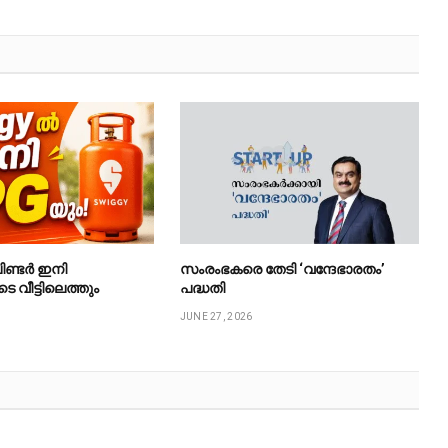
ിണ്ടർ ഇനി
സംരംഭകരെ തേടി ‘വന്ദേഭാരതം’
ടെ വീട്ടിലെത്തും
പദ്ധതി
JUNE 27, 2026