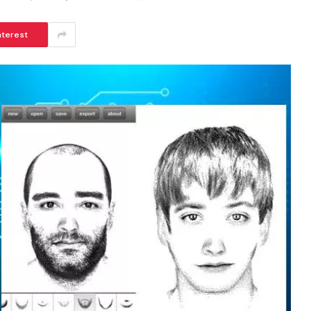
nterest
ആർകോൺ ഹോംസിനൊപ്പം വിനീതും
ധ്യാനും
BISMI BABY
JUNE 24, 2026
6