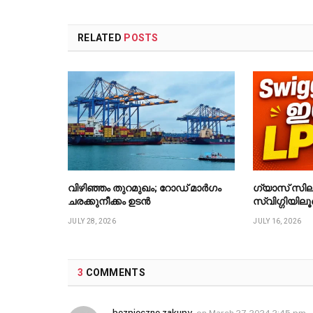
RELATED
POSTS
വിഴിഞ്ഞം തുറമുഖം; റോഡ് മാർഗം
ഗ്യാസ് സില
ചരക്കുനീക്കം ഉടൻ
സ്വിഗ്ഗിയിലൂ
JULY 28, 2026
JULY 16, 2026
3
COMMENTS
bezpieczne zakupy