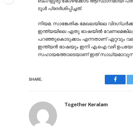
ബംഗളൂരു/കോഴിക്കോട് ആസ്ഥാനമായി പ്രവർ
ടൂൾ പ്രദർശിപ്പിച്ചത്.
നിയമ, സാങ്കേതിക മേഖലയിലെ വിദഗ്ധർക്ക് മുന
ഇന്ത്യയിലെ ഏതു ഭാഷയിൽ വേണമെങ്കിലും
പറഞ്ഞുകൊടുക്കാം എന്നതാണ് ഏറ്റവും വ
ഇന്ത്യൻ ഭാഷയും ഇനി എ.ഐ വഴി ഉപയോഗി
സഹായത്തോടെയാണ് ഇത് സാധ്യമാവുന്ന
SHARE.
Faceboo
Together Keralam