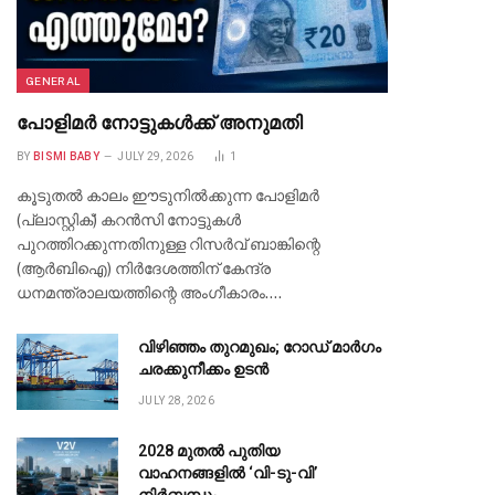
GENERAL
പോളിമർ നോട്ടുകൾക്ക് അനുമതി
BY
BISMI BABY
JULY 29, 2026
1
കൂടുതൽ കാലം ഈടുനിൽക്കുന്ന പോളിമർ
(പ്ലാസ്റ്റിക്) കറൻസി നോട്ടുകൾ
പുറത്തിറക്കുന്നതിനുള്ള റിസർവ് ബാങ്കിന്റെ
(ആർബിഐ) നിർദേശത്തിന് കേന്ദ്ര
ധനമന്ത്രാലയത്തിന്റെ അംഗീകാരം.…
വിഴിഞ്ഞം തുറമുഖം; റോഡ് മാർഗം
ചരക്കുനീക്കം ഉടൻ
JULY 28, 2026
2028 മുതൽ പുതിയ
വാഹനങ്ങളിൽ ‘വി-ടു-വി’