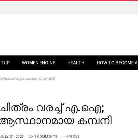
RTUP
WOMEN ENGINE
HEALTH
HOW TO BECOME A
കോഴിക്കോട് ആസ്ഥാനമായ കമ്പനി
ചിത്രം വരച്ച് എ.ഐ;
് ആസ്ഥാനമായ കമ്പനി
JULY 31, 2023
3 COMMENTS
4
VIEWS
BUSINESS NEWS