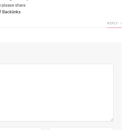
 please share.
of Backlinks
REPLY