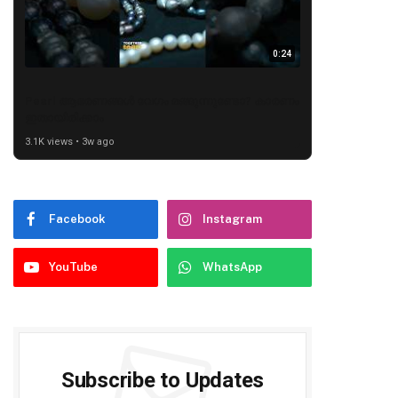
0:24
Pearl ആഭരണങ്ങൾ വേഗം മങ്ങുന്നുണ്ടോ? കാരണം
ഇതായിരിക്കാം
3.1K views • 3w ago
Facebook
Instagram
YouTube
WhatsApp
Subscribe to Updates