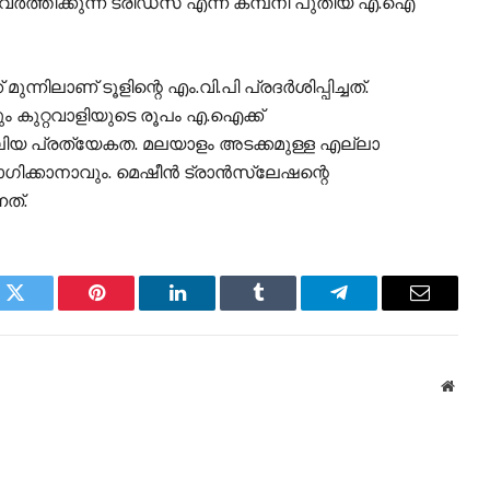
ത്തിക്കുന്ന ട്രിഡ്‌സ് എന്ന കമ്പനി പുതിയ എ.ഐ
്നിലാണ് ടൂളിന്റെ എം.വി.പി പ്രദർശിപ്പിച്ചത്.
 കുറ്റവാളിയുടെ രൂപം എ.ഐക്ക്
ലിയ പ്രത്യേകത. മലയാളം അടക്കമുള്ള എല്ലാ
ക്കാനാവും. മെഷീൻ ട്രാൻസ്‌ലേഷന്റെ
ത്.
k
Twitter
Pinterest
LinkedIn
Tumblr
Telegram
Email
Websi