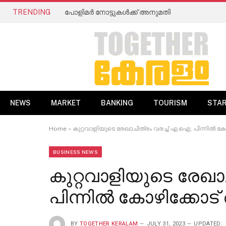
TRENDING
പോളിമർ നോട്ടുകൾക്ക് അനുമതി
NEWS
MARKET
BANKING
TOURISM
STA
Home
»
കുറ്റവാളിയുടെ രേഖാചിത്രം വരച്ച് എ.ഐ; പിന്നിൽ 
BUSINESS NEWS
കുറ്റവാളിയുടെ രേഖാ
പിന്നിൽ കോഴിക്കോട
BY
TOGETHER KERALAM
JULY 31, 2023
UPDATED: