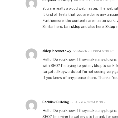
on
March 27, 2024 2:45 pm
You are really a good webmaster. The web sit
It kind of feels that you are doing any unique 
Furthermore, the contents are masterwork. yo
Similar here:
tani sklep
and also here:
Sklep 
sklep internetowy
on
March 28, 2024 5:36 am
Hello! Do you know if they make any plugins 
with SEO? I’m trying to get my blog to rank 
targeted keywords but I’m not seeing very g
If you know of any please share. Thanks! You 
Backlink Building
on
April 4, 2024 2:36 am
Hello! Do you know if they make any plugins 
SEO? I’m trying to get my site to rank for s