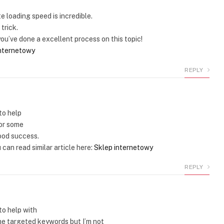
e loading speed is incredible.
trick.
u’ve done a excellent process on this topic!
internetowy
REPLY
to help
for some
ood success.
can read similar article here:
Sklep internetowy
REPLY
to help with
ome targeted keywords but I’m not