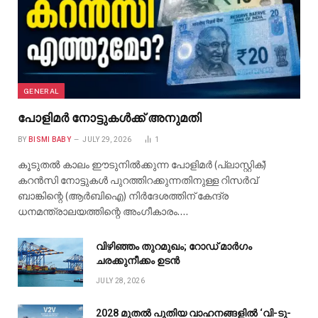
GENERAL
പോളിമർ നോട്ടുകൾക്ക് അനുമതി
BY
BISMI BABY
JULY 29, 2026
1
കൂടുതൽ കാലം ഈടുനിൽക്കുന്ന പോളിമർ (പ്ലാസ്റ്റിക്)
കറൻസി നോട്ടുകൾ പുറത്തിറക്കുന്നതിനുള്ള റിസർവ്
ബാങ്കിന്റെ (ആർബിഐ) നിർദേശത്തിന് കേന്ദ്ര
ധനമന്ത്രാലയത്തിന്റെ അംഗീകാരം.…
വിഴിഞ്ഞം തുറമുഖം; റോഡ് മാർഗം
ചരക്കുനീക്കം ഉടൻ
JULY 28, 2026
2028 മുതൽ പുതിയ വാഹനങ്ങളിൽ ‘വി-ടു-