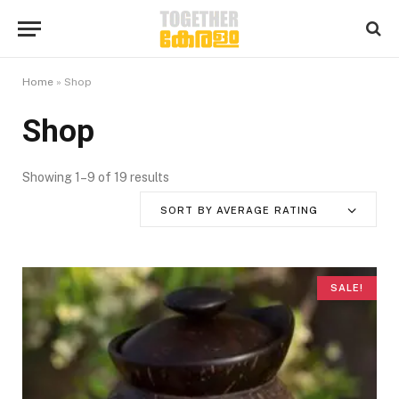
Home
»
Shop
Shop
Showing 1–9 of 19 results
S
o
SORT BY AVERAGE RATING
r
t
e
d
SALE!
b
y
a
v
e
r