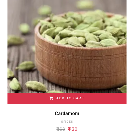
ADD TO CART
Cardamom
SPICES
Original
Current
560
430