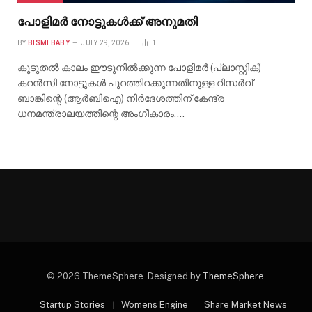
പോളിമർ നോട്ടുകൾക്ക് അനുമതി
BY
BISMI BABY
JULY 29, 2026
1
കൂടുതൽ കാലം ഈടുനിൽക്കുന്ന പോളിമർ (പ്ലാസ്റ്റിക്)
കറൻസി നോട്ടുകൾ പുറത്തിറക്കുന്നതിനുള്ള റിസർവ്
ബാങ്കിന്റെ (ആർബിഐ) നിർദേശത്തിന് കേന്ദ്ര
ധനമന്ത്രാലയത്തിന്റെ അംഗീകാരം.…
© 2026 ThemeSphere. Designed by
ThemeSphere
.
Startup Stories
Womens Engine
Share Market News