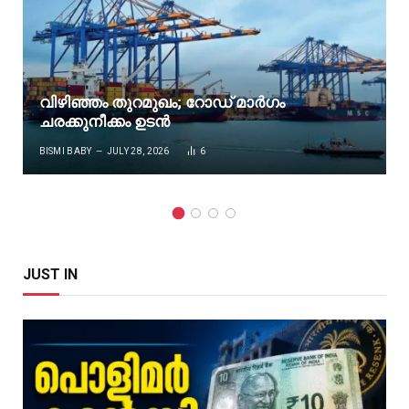
വിഴിഞ്ഞം തുറമുഖം; റോഡ് മാർഗം
ചരക്കുനീക്കം ഉടൻ
BISMI BABY
JULY 28, 2026
6
JUST IN