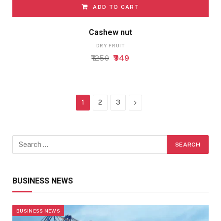
ADD TO CART
Cashew nut
DRY FRUIT
Original
Current
1250
949
price
price
was:
is:
₹1250.
₹949.
Next
1
2
3
BUSINESS NEWS
BUSINESS NEWS