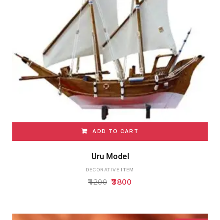
ADD TO CART
Uru Model
DECORATIVE ITEM
Original
Current
4200
3800
price
price
was:
is:
₹4200.
₹3800.