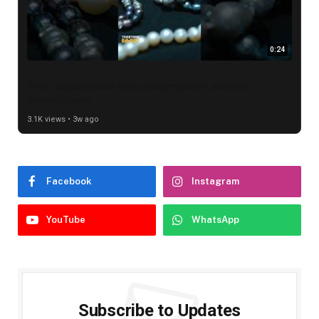
0:24
Pearl ആഭരണങ്ങൾ വേഗം മങ്ങുന്നുണ്ടോ? കാരണം
ഇതായിരിക്കാം
3.1K views • 3w ago
Facebook
Instagram
YouTube
WhatsApp
Subscribe to Updates