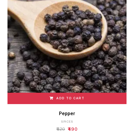
ADD TO CART
Pepper
SPICES
Original
Current
620
490