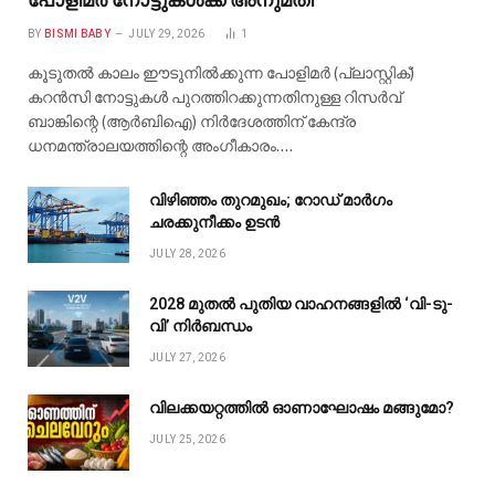
BY
BISMI BABY
JULY 29, 2026
1
കൂടുതൽ കാലം ഈടുനിൽക്കുന്ന പോളിമർ (പ്ലാസ്റ്റിക്)
കറൻസി നോട്ടുകൾ പുറത്തിറക്കുന്നതിനുള്ള റിസർവ്
ബാങ്കിന്റെ (ആർബിഐ) നിർദേശത്തിന് കേന്ദ്ര
ധനമന്ത്രാലയത്തിന്റെ അംഗീകാരം.…
വിഴിഞ്ഞം തുറമുഖം; റോഡ് മാർഗം
ചരക്കുനീക്കം ഉടൻ
JULY 28, 2026
2028 മുതൽ പുതിയ വാഹനങ്ങളിൽ ‘വി-ടു-
വി’ നിർബന്ധം
JULY 27, 2026
വിലക്കയറ്റത്തിൽ ഓണാഘോഷം മങ്ങുമോ?
JULY 25, 2026