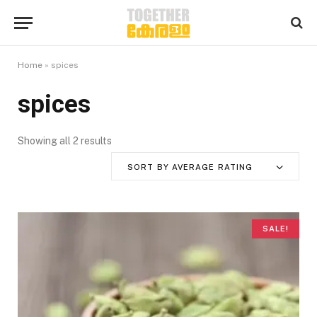
Home
»
spices
spices
Showing all 2 results
S
o
SORT BY AVERAGE RATING
r
t
e
d
SALE!
b
y
a
v
e
r