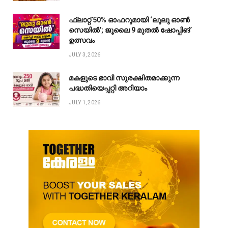
ഫ്ലാറ്റ് 50% ഓഫറുമായി ‘ലുലു ഓൺ
സെയിൽ’; ജൂലൈ 9 മുതൽ ഷോപ്പിങ്
ഉത്സവം
JULY 3, 2026
മകളുടെ ഭാവി സുരക്ഷിതമാക്കുന്ന
പദ്ധതിയെപ്പറ്റി അറിയാം
JULY 1, 2026