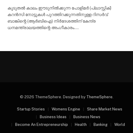
കൂടുതൽ കാലം ഈടുനിൽക്കുന്ന പോളിമർ (പ്ലാസ്റ്റിക്)
കറൻസി നോട്ടുകൾ പുറത്തിറക്കുന്നതിനുള്ള റിസർവ്
ബാങ്കിന്റെ (ആർബിഐ) നിർദേശത്തിന് കേന്ദ്ര
ധനമന്ത്രാലയത്തിന്റെ അംഗീകാരം.…
© 2026 ThemeSphere. Designed by
ThemeSphere
.
Startup Stories
Womens Engine
Share Market News
Business Ideas
Business News
Become An Entrepreneurship
Health
Banking
World