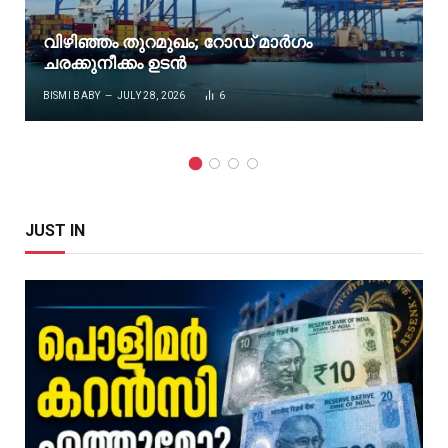
വിഴിഞ്ഞം തുറമുഖം; റോഡ് മാർഗം
ചരക്കുനീക്കം ഉടൻ
BISMI BABY
JULY 28, 2026
6
JUST IN