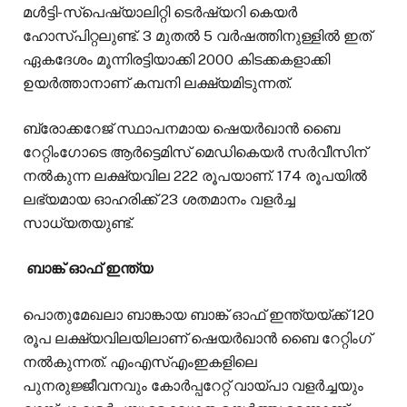
മൾട്ടി-സ്പെഷ്യാലിറ്റി ടെർഷ്യറി കെയർ
ഹോസ്പിറ്റലുണ്ട്. 3 മുതൽ 5 വർഷത്തിനുള്ളിൽ ഇത്
ഏകദേശം മൂന്നിരട്ടിയാക്കി 2000 കിടക്കകളാക്കി
ഉയർത്താനാണ് കമ്പനി ലക്ഷ്യമിടുന്നത്.
ബ്രോക്കറേജ് സ്ഥാപനമായ ഷെയർഖാൻ ബൈ
റേറ്റിംഗോടെ ആർട്ടെമിസ് മെഡികെയർ സർവീസിന്
നൽകുന്ന ലക്ഷ്യവില 222 രൂപയാണ്. 174 രൂപയിൽ
ലഭ്യമായ ഓഹരിക്ക് 23 ശതമാനം വളർച്ച
സാധ്യതയുണ്ട്.
ബാങ്ക് ഓഫ് ഇന്ത്യ
പൊതുമേഖലാ ബാങ്കായ ബാങ്ക് ഓഫ് ഇന്ത്യയ്ക്ക് 120
രൂപ ലക്ഷ്യവിലയിലാണ് ഷെയർഖാൻ ബൈ റേറ്റിം​ഗ്
നൽകുന്നത്. എം‌എസ്‌എം‌ഇകളിലെ
പുനരുജ്ജീവനവും കോർപ്പറേറ്റ് വായ്പാ വളർച്ചയും