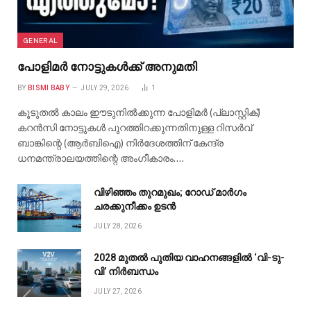
GENERAL
പോളിമർ നോട്ടുകൾക്ക് അനുമതി
BY
BISMI BABY
JULY 29, 2026
1
കൂടുതൽ കാലം ഈടുനിൽക്കുന്ന പോളിമർ (പ്ലാസ്റ്റിക്)
കറൻസി നോട്ടുകൾ പുറത്തിറക്കുന്നതിനുള്ള റിസർവ്
ബാങ്കിന്റെ (ആർബിഐ) നിർദേശത്തിന് കേന്ദ്ര
ധനമന്ത്രാലയത്തിന്റെ അംഗീകാരം.…
വിഴിഞ്ഞം തുറമുഖം; റോഡ് മാർഗം
ചരക്കുനീക്കം ഉടൻ
JULY 28, 2026
2028 മുതൽ പുതിയ വാഹനങ്ങളിൽ ‘വി-ടു-
വി’ നിർബന്ധം
JULY 27, 2026