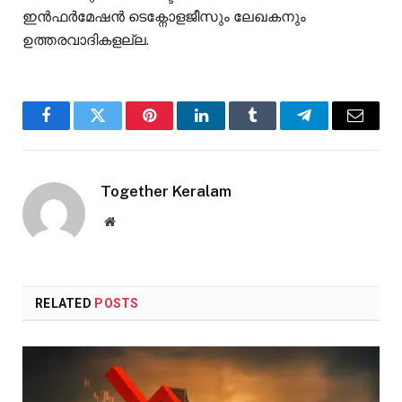
ഇൻഫർമേഷൻ ടെക്നോളജീസും ലേഖകനും
ഉത്തരവാദികളല്ല.
Facebook
Twitter
Pinterest
LinkedIn
Tumblr
Telegram
Email
Together Keralam
Website
RELATED
POSTS