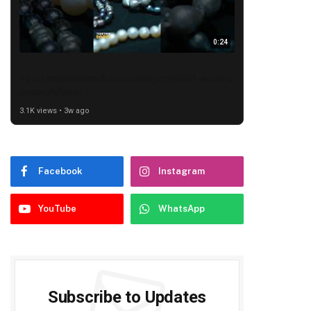
0:24
Pearl ആഭരണങ്ങൾ വേഗം മങ്ങുന്നുണ്ടോ? കാരണം
ഇതായിരിക്കാം
3.1K views • 3w ago
Facebook
Instagram
YouTube
WhatsApp
Subscribe to Updates