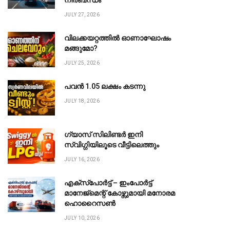
നിർബന്ധം
JULY 27, 2026
വിലക്കയറ്റത്തിൽ ഓണാഘോഷം
മങ്ങുമോ?
JULY 25, 2026
പവൻ ₹1.05 ലക്ഷം കടന്നു
JULY 18, 2026
ഗ്യാസ് സിലിണ്ടർ ഇനി
സ്വിഗ്ഗിയിലൂടെ വീട്ടിലെത്തും
JULY 16, 2026
എക്സ്പോർട്ട് – ഇംപോർട്ട്
മാനേജ്മെന്റ് കോഴ്സുമായി മനോരമ
ഹൊറൈസൺ
JULY 10, 2026