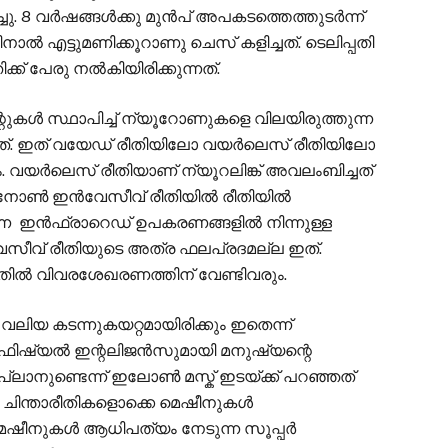
ിച്ചു. 8 വർഷങ്ങൾക്കു മുൻപ് അപകടത്തെത്തുടർന്ന്
ൽ എട്ടുമണിക്കൂറാണു ചെസ് കളിച്ചത്. ടെലിപ്പതി
്ക് പേരു നൽകിയിരിക്കുന്നത്.
റുകൾ സ്ഥാപിച്ച് ന്യൂറോണുകളെ വിലയിരുത്തുന്ന
ത്. ഇത് വയേഡ് രീതിയിലോ വയർലെസ് രീതിയിലോ
ും. വയർലെസ് രീതിയാണ് ന്യൂറലിങ്ക് അവലംബിച്ചത്
 . നോൺ ഇൻവേസീവ് രീതിയിൽ രീതിയിൽ
കുന്ന ഇൻഫ്രാറെഡ് ഉപകരണങ്ങളിൽ നിന്നുള്ള
വേസീവ് രീതിയുടെ അത്ര ഫലപ്രദമല്ല ഇത്.
ിൽ വിവരശേഖരണത്തിന് വേണ്ടിവരും.
ലിയ കടന്നുകയറ്റമായിരിക്കും ഇതെന്ന്
ർട്ടിഫിഷ്യൽ ഇന്റലിജൻസുമായി മനുഷ്യന്റെ
് പ്ലാനുണ്ടെന്ന് ഇലോൺ മസ്ക് ഇടയ്ക്ക് പറഞ്ഞത്
ുടെ ചിന്താരീതികളൊക്കെ മെഷീനുകൾ
െഷീനുകൾ ആധിപത്യം നേടുന്ന സൂപ്പർ