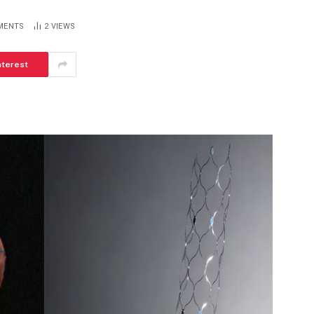
MENTS
2
VIEWS
ആർകോൺ ഹോംസിനൊപ്പം വിനീതും
nterest
ധ്യാനും
BISMI BABY
JUNE 24, 2026
6