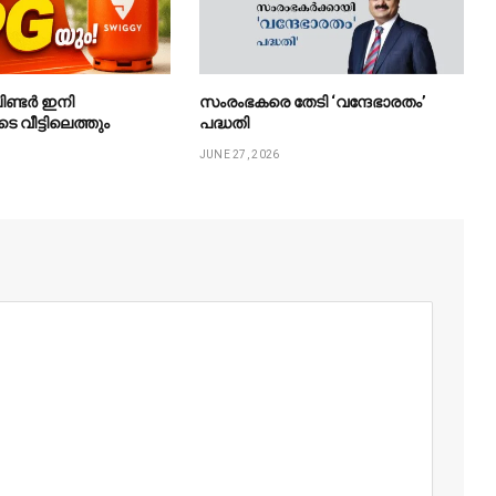
ിണ്ടർ ഇനി
സംരംഭകരെ തേടി ‘വന്ദേഭാരതം’
ടെ വീട്ടിലെത്തും
പദ്ധതി
JUNE 27, 2026