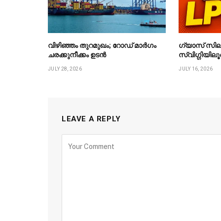
വിഴിഞ്ഞം തുറമുഖം; റോഡ് മാർഗം
ഗ്യാസ് സില
ചരക്കുനീക്കം ഉടൻ
സ്വിഗ്ഗിയിലൂ
JULY 28, 2026
JULY 16, 2026
LEAVE A REPLY