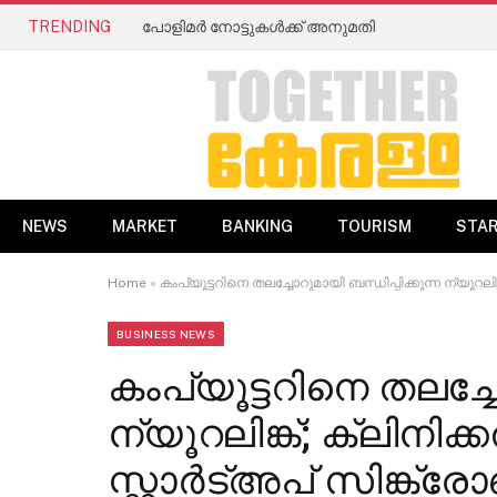
TRENDING
പോളിമർ നോട്ടുകൾക്ക് അനുമതി
NEWS
MARKET
BANKING
TOURISM
STA
Home
»
കംപ്യൂട്ടറിനെ തലച്ചോറുമായി ബന്ധിപ്പിക്കുന്ന ന്യൂറലി
BUSINESS NEWS
കംപ്യൂട്ടറിനെ തലച്ചോ
ന്യൂറലിങ്ക്; ക്ലിനി
സ്റ്റാർ‍ട്അപ് സിങ്ക്