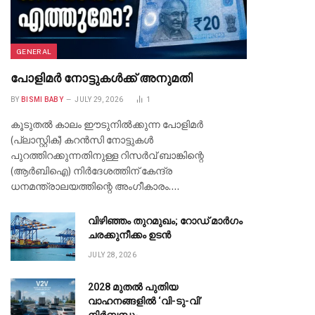
GENERAL
പോളിമർ നോട്ടുകൾക്ക് അനുമതി
BY
BISMI BABY
JULY 29, 2026
1
കൂടുതൽ കാലം ഈടുനിൽക്കുന്ന പോളിമർ
(പ്ലാസ്റ്റിക്) കറൻസി നോട്ടുകൾ
പുറത്തിറക്കുന്നതിനുള്ള റിസർവ് ബാങ്കിന്റെ
(ആർബിഐ) നിർദേശത്തിന് കേന്ദ്ര
ധനമന്ത്രാലയത്തിന്റെ അംഗീകാരം.…
വിഴിഞ്ഞം തുറമുഖം; റോഡ് മാർഗം
ചരക്കുനീക്കം ഉടൻ
JULY 28, 2026
2028 മുതൽ പുതിയ
വാഹനങ്ങളിൽ ‘വി-ടു-വി’