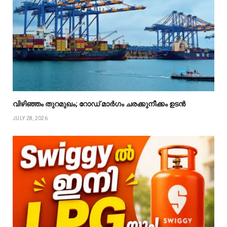
വിഴിഞ്ഞം തുറമുഖം; റോഡ് മാർഗം ചരക്കുനീക്കം ഉടൻ
JULY 28, 2026