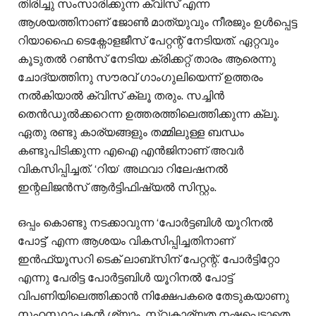
തിരിച്ചു സംസാരിക്കുന്ന ക്വിസ് എന്ന
ആശയത്തിനാണ് ജോൺ മാത്യുവും നീരജും ഉൾപ്പെട്ട
റിയാഫൈ ടെക്നോളജീസ് പേറ്റന്റ് നേടിയത്. ഏറ്റവും
കൂടുതൽ റൺസ് നേടിയ ക്രിക്കറ്റ് താരം ആരെന്നു
ചോദ്യത്തിനു സൗരവ് ഗാംഗുലിയെന്ന് ഉത്തരം
നൽകിയാൽ ക്വിസ് ക്ലൂ തരും. സച്ചിൻ
തെൻഡുൽക്കറെന്ന ഉത്തരത്തിലെത്തിക്കുന്ന ക്ലൂ.
ഏതു രണ്ടു കാര്യങ്ങളും തമ്മിലുള്ള ബന്ധം
കണ്ടുപിടിക്കുന്ന എഐ എൻജിനാണ് അവർ
വികസിപ്പിച്ചത്. ‘റിയ’ അഥവാ റിലേഷനൽ
ഇന്റലിജൻസ് ആർട്ടിഫിഷ്യൽ സിസ്റ്റം.
ഒപ്പം കൊണ്ടു നടക്കാവുന്ന ‘പോർട്ടബിൾ യൂറിനൽ
പോട്ട്’ എന്ന ആശയം വികസിപ്പിച്ചതിനാണ്
ഇൻഫ്യൂസറി ടെക് ലാബ്സിന് പേറ്റന്റ്. പോർട്ടിറ്റോ
എന്നു പേരിട്ട പോർട്ടബിൾ യൂറിനൽ പോട്ട്
വിപണിയിലെത്തിക്കാൻ നിക്ഷേപകരെ തേടുകയാണു
സഹസ്ഥാപകൻ ശ്യാം. സ്വകാര്യത നഷ്ടപ്പെടാതെ