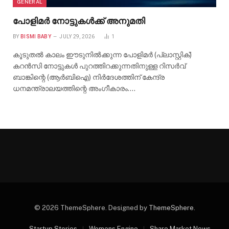
GENERAL
പോളിമർ നോട്ടുകൾക്ക് അനുമതി
BY
BISMI BABY
JULY 29, 2026
1
കൂടുതൽ കാലം ഈടുനിൽക്കുന്ന പോളിമർ (പ്ലാസ്റ്റിക്)
കറൻസി നോട്ടുകൾ പുറത്തിറക്കുന്നതിനുള്ള റിസർവ്
ബാങ്കിന്റെ (ആർബിഐ) നിർദേശത്തിന് കേന്ദ്ര
ധനമന്ത്രാലയത്തിന്റെ അംഗീകാരം.…
© 2026 ThemeSphere. Designed by
ThemeSphere
.
Startup Stories
Womens Engine
Share Market News