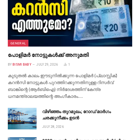
GENERAL
പോളിമർ നോട്ടുകൾക്ക് അനുമതി
BY
BISMI BABY
JULY 29, 2026
1
കൂടുതൽ കാലം ഈടുനിൽക്കുന്ന പോളിമർ (പ്ലാസ്റ്റിക്)
കറൻസി നോട്ടുകൾ പുറത്തിറക്കുന്നതിനുള്ള റിസർവ്
ബാങ്കിന്റെ (ആർബിഐ) നിർദേശത്തിന് കേന്ദ്ര
ധനമന്ത്രാലയത്തിന്റെ അംഗീകാരം.…
വിഴിഞ്ഞം തുറമുഖം; റോഡ് മാർഗം
ചരക്കുനീക്കം ഉടൻ
JULY 28, 2026