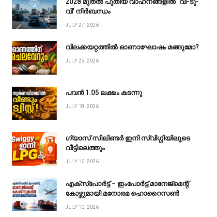
2028 മുതൽ പുതിയ വാഹനങ്ങളിൽ ‘വി-ടു-
വി’ നിർബന്ധം
JULY 27, 2026
വിലക്കയറ്റത്തിൽ ഓണാഘോഷം മങ്ങുമോ?
JULY 25, 2026
പവൻ ₹1.05 ലക്ഷം കടന്നു
JULY 18, 2026
ഗ്യാസ് സിലിണ്ടർ ഇനി സ്വിഗ്ഗിയിലൂടെ
വീട്ടിലെത്തും
JULY 16, 2026
എക്സ്പോർട്ട് – ഇംപോർട്ട് മാനേജ്മെന്റ്
കോഴ്സുമായി മനോരമ ഹൊറൈസൺ
JULY 10, 2026