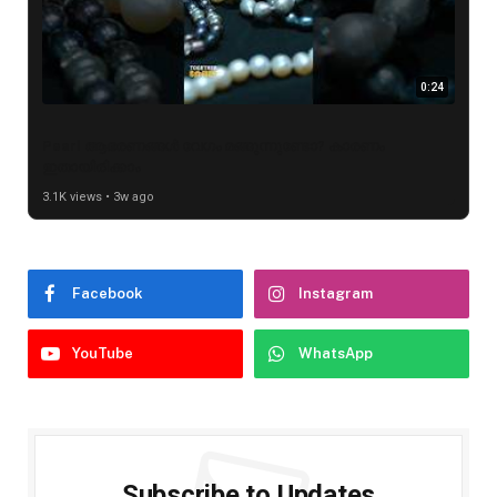
0:24
Pearl ആഭരണങ്ങൾ വേഗം മങ്ങുന്നുണ്ടോ? കാരണം
ഇതായിരിക്കാം
3.1K views • 3w ago
Facebook
Instagram
YouTube
WhatsApp
Subscribe to Updates