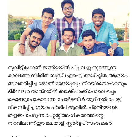
സ്മാർട്ട് ഫോൺ ഇന്ത്യയിൽ പിച്ചവച്ചു തുടങ്ങുന്ന
കാലത്തേ നിർമിത ബുദ്ധി (എഐ) അധിഷ്ഠിത ആശയം
അവതരിപ്പിച്ച ജോൺ മാത്യുവും നീരജ് മനോഹരനും.
ദീർഘദൂര യാത്രയിൽ ബാക്ക് പാക്ക് പോലെ ഒപ്പം
കൊണ്ടുപോകാവുന്ന ‘പോർട്ടബിൾ യൂറിനൽ പോട്ട്’
വികസിപ്പിച്ച ശ്യാം പ്രദീപ് ആലിൽ. പ്രതിഭയുടെ
തിളക്കം പേറുന്ന പേറ്റന്റ് അംഗീകാരത്തിന്റെ
നിറവിലാണ് ഈ മലയാളി സ്റ്റാർട്ടപ് സംരംഭകർ.