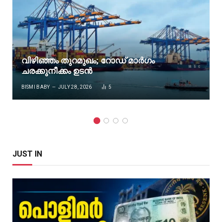
വിഴിഞ്ഞം തുറമുഖം; റോഡ് മാർഗം
ചരക്കുനീക്കം ഉടൻ
BISMI BABY
JULY 28, 2026
5
JUST IN