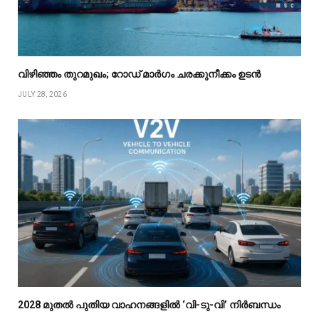
വിഴിഞ്ഞം തുറമുഖം; റോഡ് മാർഗം ചരക്കുനീക്കം ഉടൻ
JULY 28, 2026
2028 മുതൽ പുതിയ വാഹനങ്ങളിൽ ‘വി-ടു-വി’ നിർബന്ധം