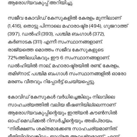
ആരോഗ്യവകുപ്പ് അറിയിച്ചു.
സജീവ കോവിഡ് കേസുകളിൽ കേരളം മുന്നിലാണ്
(1,416), തൊട്ടു പിന്നാലെ മഹാരാഷ്ട്ര (494), ഗുജറാത്ത്
(397), ഡൽഹി (393), പശ്ചിമ ബംഗാൾ (372),
കര്‍ണാടക (311) എന്നീ സംസ്ഥാനങ്ങളാണ്.
രാജ്യത്തെ മൊത്തം സജീവ കേസുകളുടെ
72%ത്തിലധികവും ഈ 6 സംസ്ഥാനങ്ങളാണ്.
ഡൽഹിയിൽ നാല്, മഹാരാഷ്ട്രയിൽ രണ്ട്, കേരളം,
തമിഴ്‌നാട്, പശ്ചിമ ബംഗാൾ സംസ്ഥാനങ്ങളിൽ ഓരോ
മരണം വീതവും റിപ്പോർട്ട് ചെയ്യപ്പെട്ടു.
കോവിഡ് കേസുകൾ വർധിച്ചെങ്കിലും നിലവിലെ
സാഹചര്യത്തിൽ വലിയ ഭീഷണിയില്ലെന്നാണ്
ആരോഗ്യവകുപ്പിന്റെയും ഇന്ത്യൻ കൗൺസിൽ
ഓഫ് മെഡിക്കൽ റിസർച്ചിന്റെയും അഭിപ്രായം.
“നിരീക്ഷണം ശക്തമാക്കേണ്ട സാഹചര്യമാണിത്.
ഭീതിയില്ലെങ്കിലും ജാഗ്രത ആവശ്യമാണ്,” എന്ന്