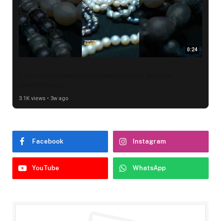
0:24
Pearl ആഭരണങ്ങൾ വേഗം മങ്ങുന്നുണ്ടോ? കാരണം
ഇതായിരിക്കാം
3.1K views • 3w ago
Facebook
Instagram
YouTube
WhatsApp