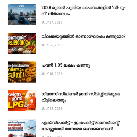
2028 മുതൽ പുതിയ വാഹനങ്ങളിൽ ‘വി-ടു-
വി’ നിർബന്ധം
JULY 27, 2026
വിലക്കയറ്റത്തിൽ ഓണാഘോഷം മങ്ങുമോ?
JULY 25, 2026
പവൻ ₹1.05 ലക്ഷം കടന്നു
JULY 18, 2026
ഗ്യാസ് സിലിണ്ടർ ഇനി സ്വിഗ്ഗിയിലൂടെ
വീട്ടിലെത്തും
JULY 16, 2026
എക്സ്പോർട്ട് – ഇംപോർട്ട് മാനേജ്മെന്റ്
കോഴ്സുമായി മനോരമ ഹൊറൈസൺ