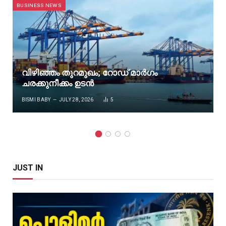
BUSINESS NEWS
വിഴിഞ്ഞം തുറമുഖം; റോഡ് മാർഗം
ചരക്കുനീക്കം ഉടൻ
BISMI BABY
JULY 28, 2026
5
JUST IN