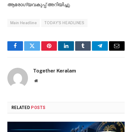
ആരോഗ്യവകുപ്പ് അറിയിച്ചു.
Main Headline
TODAY'S HEADLINES
Facebook
Twitter
Pinterest
LinkedIn
Tumblr
Telegram
Email
Together Keralam
Website
RELATED
POSTS