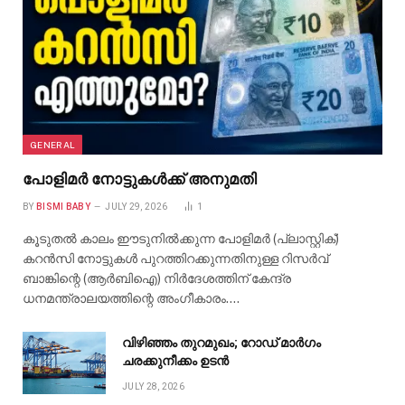
GENERAL
പോളിമർ നോട്ടുകൾക്ക് അനുമതി
BY
BISMI BABY
JULY 29, 2026
1
കൂടുതൽ കാലം ഈടുനിൽക്കുന്ന പോളിമർ (പ്ലാസ്റ്റിക്)
കറൻസി നോട്ടുകൾ പുറത്തിറക്കുന്നതിനുള്ള റിസർവ്
ബാങ്കിന്റെ (ആർബിഐ) നിർദേശത്തിന് കേന്ദ്ര
ധനമന്ത്രാലയത്തിന്റെ അംഗീകാരം.…
വിഴിഞ്ഞം തുറമുഖം; റോഡ് മാർഗം
ചരക്കുനീക്കം ഉടൻ
JULY 28, 2026