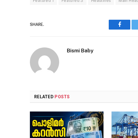
Featured 1
Featured 3
Headlines
Main Head
SHARE.
Faceboo
Bismi Baby
RELATED
POSTS