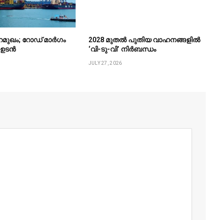
ുറമുഖം; റോഡ് മാർഗം
2028 മുതൽ പുതിയ വാഹനങ്ങളിൽ
ം ഉടൻ
‘വി-ടു-വി’ നിർബന്ധം
JULY 27, 2026