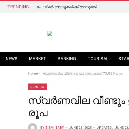
TRENDING
പോളിമർ നോട്ടുകൾക്ക് അനുമതി
NEWS
MARKET
BANKING
TOURISM
STA
Home
»
സ്വര്‍ണവില വീണ്ടും ഉയരുന്നു; പവന് 73,880 രൂപ
GENERAL
സ്വര്‍ണവില വീണ്ടും 
രൂപ
BY
BISMI BABY
JUNE 21, 2025
UPDATED:
JUNE 21,