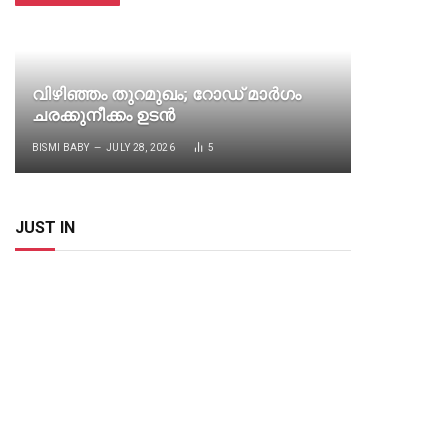
വിഴിഞ്ഞം തുറമുഖം; റോഡ് മാർഗം
ഗ്യാസ
ചരക്കുനീക്കം ഉടൻ
സ്വിഗ്
BISMI BABY
JULY 28, 2026
5
BISMI BAB
JUST IN