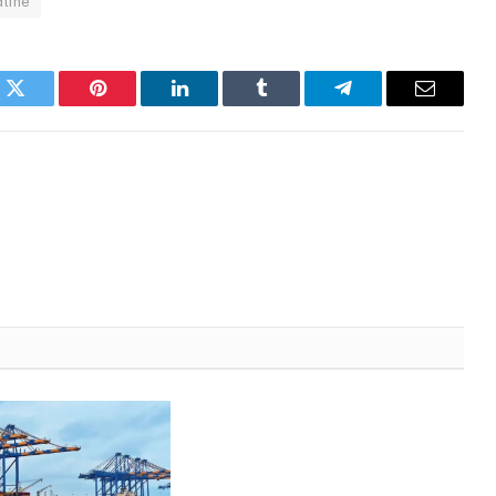
line
k
Twitter
Pinterest
LinkedIn
Tumblr
Telegram
Email