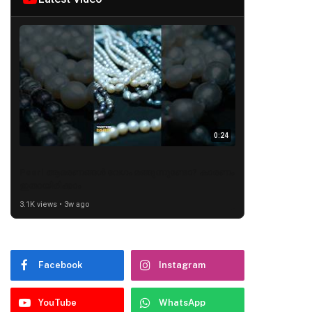
0:24
Pearl ആഭരണങ്ങൾ വേഗം മങ്ങുന്നുണ്ടോ? കാരണം
ഇതായിരിക്കാം
3.1K views • 3w ago
Facebook
Instagram
YouTube
WhatsApp