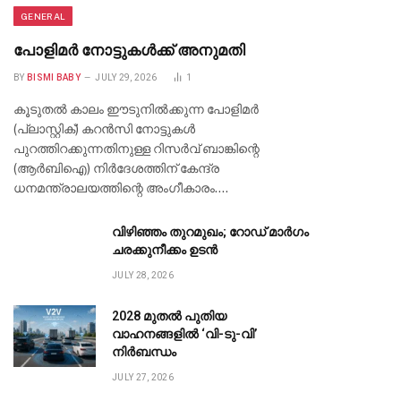
GENERAL
പോളിമർ നോട്ടുകൾക്ക് അനുമതി
BY
BISMI BABY
JULY 29, 2026
1
കൂടുതൽ കാലം ഈടുനിൽക്കുന്ന പോളിമർ
(പ്ലാസ്റ്റിക്) കറൻസി നോട്ടുകൾ
പുറത്തിറക്കുന്നതിനുള്ള റിസർവ് ബാങ്കിന്റെ
(ആർബിഐ) നിർദേശത്തിന് കേന്ദ്ര
ധനമന്ത്രാലയത്തിന്റെ അംഗീകാരം.…
വിഴിഞ്ഞം തുറമുഖം; റോഡ് മാർഗം
ചരക്കുനീക്കം ഉടൻ
JULY 28, 2026
2028 മുതൽ പുതിയ
വാഹനങ്ങളിൽ ‘വി-ടു-വി’
നിർബന്ധം
JULY 27, 2026