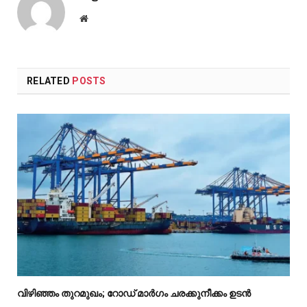
Website
RELATED
POSTS
വിഴിഞ്ഞം തുറമുഖം; റോഡ് മാർഗം ചരക്കുനീക്കം ഉടൻ