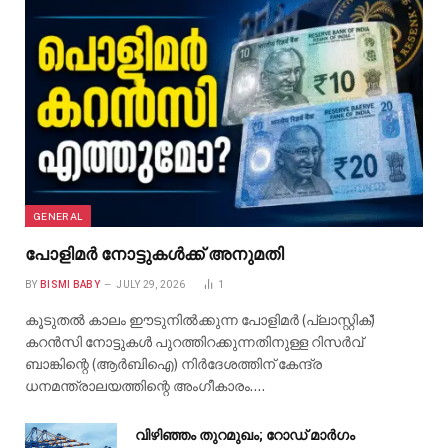
GENERAL
പോളിമർ നോട്ടുകൾക്ക് അനുമതി
BY
BISMI BABY
JULY 29, 2026
1
കൂടുതൽ കാലം ഈടുനിൽക്കുന്ന പോളിമർ (പ്ലാസ്റ്റിക്)
കറൻസി നോട്ടുകൾ പുറത്തിറക്കുന്നതിനുള്ള റിസർവ്
ബാങ്കിന്റെ (ആർബിഐ) നിർദേശത്തിന് കേന്ദ്ര
ധനമന്ത്രാലയത്തിന്റെ അംഗീകാരം.…
വിഴിഞ്ഞം തുറമുഖം; റോഡ് മാർഗം