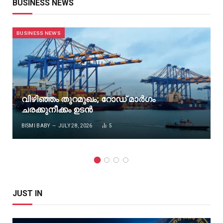
BUSINESS NEWS
BUSINESS NEWS
വിഴിഞ്ഞം തുറമുഖം; റോഡ് മാർഗം
ചരക്കുനീക്കം ഉടൻ
BISMI BABY
JULY 28, 2026
5
JUST IN