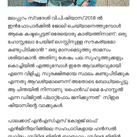
മലപ്പുറം സ്വദേശി വി.പി.ഷിയാസ് 2018 ൽ
ഇൻഫോപാർക്കിൽ ജോലി ചെയ്യാനെത്തുമ്പോൾ
ആകെ കഷ്ടപ്പെട്ടത് ഒരേയൊരു കാര്യത്തിനാണ് ; ഒരു
ഹോസ്റ്റലോ പേയിങ് ഗെസ്റ്റിനുള്ള സൗകര്യമോ
കണ്ടുപിടിക്കാൻ! ‘‘ ഒരു മാസമെടുത്തു താമസം
ശരിയാകാൻ. അതിനു ശേഷം പല സുഹൃത്തുക്കളും
കൊച്ചിയിൽ എത്തുമ്പോൾ ഇതേ ആവശ്യവുമായി
എന്നെ വിളിച്ചു. സുരക്ഷിതമായ സ്ഥലം കണ്ടുപിടിക്കുക
എന്നതു ആവശ്യമാണെന്ന് അതോടെ ബോധ്യപ്പെട്ടു.
ആ ചിന്തയിൽ നിന്നാണു ‘ഫൈൻഡ് മൈ ഹോസ്റ്റൽ’
എന്ന ഡിജിറ്റൽ പ്ലാറ്റ്ഫോം ജനിക്കുന്നത്’’ സിഇഒ
ഷിയാസിന്റെ വാക്കുകൾ.
പാലക്കാട് എൻഎസ്എസ് കോളജ് ഓഫ്
എൻജിനീയറിങ്ങിലെ സഹപാഠികളായ ഹൻസൽ
സലിമും (സിടിഒ) ജിതിൻ ബാബുവും (സിഒഒ) ജിതിൻ