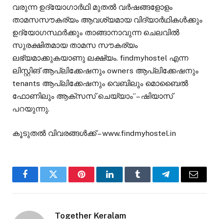
വരുന്ന ഉദ്യോഗാർഥി മുതൽ വർഷങ്ങളോളം
താമസസൗകര്യം ആവശ്യമായ വിദ്യാർഥികൾക്കും
ഉദ്യോഗസ്ഥർക്കും താങ്ങാനാവുന്ന ചെലവിൽ
സുരക്ഷിതമായ താമസ സൗകര്യം
ലഭ്യമാക്കുകയാണു ലക്ഷ്യം. findmyhostel എന്ന
ലിസ്റ്റിങ് ആപ്ലിക്കേഷനും owners ആപ്ലിക്കേഷനും
tenants ആപ്ലിക്കേഷനും വെബിലും മൊബൈൽ
ഫോണിലും ആക്സസ് ചെയ്യാം’’– ഷിയാസ്
പറയുന്നു.
കൂടുതൽ വിവരങ്ങൾക്ക് – www.findmyhostel.in
Facebook
Twitter
Pinterest
LinkedIn
Tumblr
Telegram
Email
Together Keralam