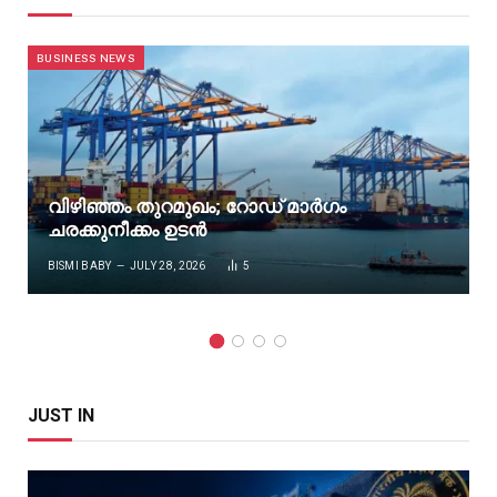
BUSINESS NEWS
വിഴിഞ്ഞം തുറമുഖം; റോഡ് മാർഗം
ചരക്കുനീക്കം ഉടൻ
BISMI BABY
JULY 28, 2026
5
JUST IN