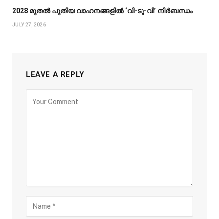
2028 മുതൽ പുതിയ വാഹനങ്ങളിൽ ‘വി-ടു-വി’ നിർബന്ധം
JULY 27, 2026
LEAVE A REPLY