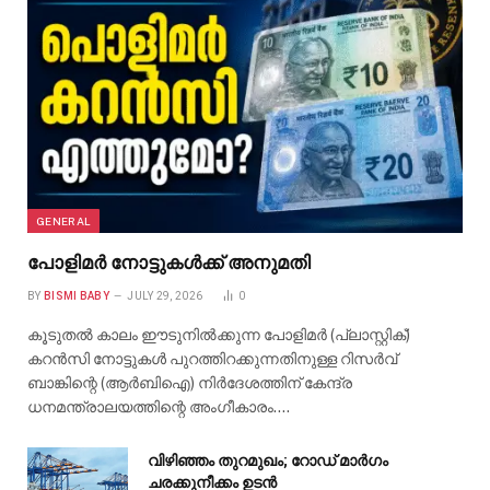
GENERAL
പോളിമർ നോട്ടുകൾക്ക് അനുമതി
BY
BISMI BABY
JULY 29, 2026
0
കൂടുതൽ കാലം ഈടുനിൽക്കുന്ന പോളിമർ (പ്ലാസ്റ്റിക്)
കറൻസി നോട്ടുകൾ പുറത്തിറക്കുന്നതിനുള്ള റിസർവ്
ബാങ്കിന്റെ (ആർബിഐ) നിർദേശത്തിന് കേന്ദ്ര
ധനമന്ത്രാലയത്തിന്റെ അംഗീകാരം.…
വിഴിഞ്ഞം തുറമുഖം; റോഡ് മാർഗം
ചരക്കുനീക്കം ഉടൻ