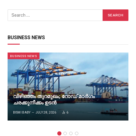
BUSINESS NEWS
BUSINESS NEWS
വിഴിഞ്ഞം തുറമുഖം; റോഡ് മാർഗം
ചരക്കുനീക്കം ഉടൻ
BISMI BABY
JULY 28, 2026
6