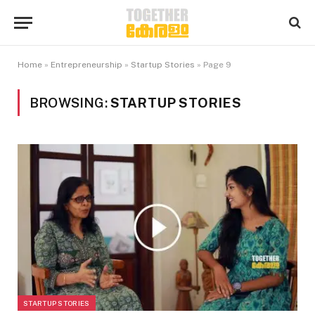
Home
»
Entrepreneurship
»
Startup Stories
»
Page 9
BROWSING:
STARTUP STORIES
STARTUP STORIES