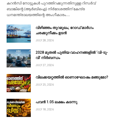
കറൻസി നോട്ടുകൾ പുറത്തിറക്കുന്നതിനുള്ള റിസർവ്
ബാങ്കിന്റെ (ആർബിഐ) നിർദേശത്തിന് കേന്ദ്ര
ധനമന്ത്രാലയത്തിന്റെ അംഗീകാരം.…
വിഴിഞ്ഞം തുറമുഖം; റോഡ് മാർഗം
ചരക്കുനീക്കം ഉടൻ
JULY 28, 2026
2028 മുതൽ പുതിയ വാഹനങ്ങളിൽ ‘വി-ടു-
വി’ നിർബന്ധം
JULY 27, 2026
വിലക്കയറ്റത്തിൽ ഓണാഘോഷം മങ്ങുമോ?
JULY 25, 2026
പവൻ ₹1.05 ലക്ഷം കടന്നു
JULY 18, 2026