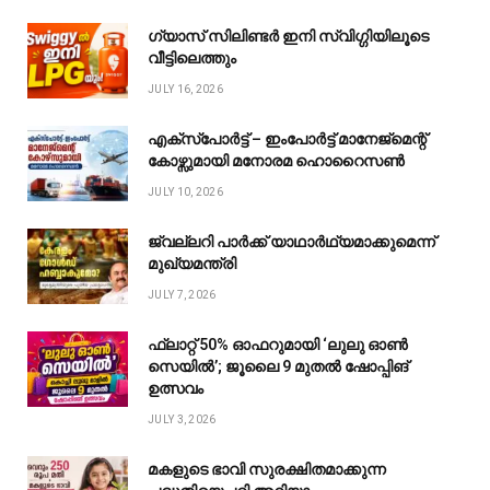
ഗ്യാസ് സിലിണ്ടർ ഇനി സ്വിഗ്ഗിയിലൂടെ
വീട്ടിലെത്തും
JULY 16, 2026
എക്സ്പോർട്ട് – ഇംപോർട്ട് മാനേജ്മെന്റ്
കോഴ്സുമായി മനോരമ ഹൊറൈസൺ
JULY 10, 2026
ജ്വല്ലറി പാർക്ക് യാഥാർഥ്യമാക്കുമെന്ന്
മുഖ്യമന്ത്രി
JULY 7, 2026
ഫ്ലാറ്റ് 50% ഓഫറുമായി ‘ലുലു ഓൺ
സെയിൽ’; ജൂലൈ 9 മുതൽ ഷോപ്പിങ്
ഉത്സവം
JULY 3, 2026
മകളുടെ ഭാവി സുരക്ഷിതമാക്കുന്ന