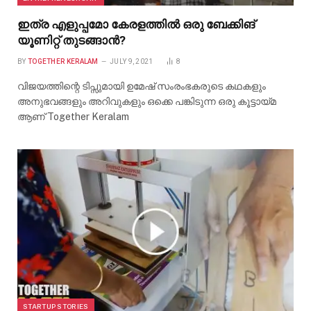
ഇത്ര എളുപ്പമോ കേരളത്തിൽ ഒരു ബേക്കിങ്
യൂണിറ്റ് തുടങ്ങാൻ?
BY
TOGETHER KERALAM
JULY 9, 2021
8
വിജയത്തിന്റെ ടിപ്സുമായി ഉമേഷ് സംരംഭകരുടെ കഥകളും
അനുഭവങ്ങളും അറിവുകളും ഒക്കെ പങ്കിടുന്ന ഒരു കൂട്ടായ്മ
ആണ് Together Keralam
STARTUP STORIES