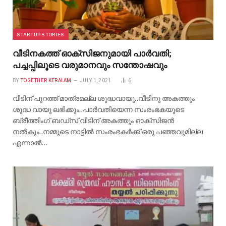
STARTUP STORIES
വീടിനകത്ത് ഓക്സിജനുമായി പാർവതി;
പച്ചപ്പിലൂടെ വരുമാനവും സന്തോഷവും
BY
TOGETHER KERALAM
JULY 1, 2021
6
വീടിന് പുറത്ത് മാത്രമല്ല ശുദ്ധവായു..വീടിനു അകത്തും
ശുദ്ധ വായു ലഭിക്കും..പാർവതിയെന്ന സംരംഭകയുടെ
ബ്രീത്തിംഗ് ബഡ്സ് വീടിന് അകത്തും ഓക്സിജൻ
നൽകും..നമ്മുടെ നാട്ടിൽ സംരംഭകർക്ക് ഒരു പഞ്ഞവുമില്ല
എന്നാൽ…