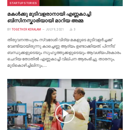
STARTUP STORIES
മകൾക്കു മുടിവളരാനായി എണ്ണകാച്ചി
ബിസിനസ്കാരിയായി മാറിയ അമ്മ
BY
TOGETHER KERALAM
JULY 9, 2021
3
തിരുവനന്തപുരം സ്വദേശി വിദ്യ മകളുടെ മുടിവളർച്ചക്ക്
വേണ്ടിയായിരുന്നു കാച്ചെണ്ണ ആദ്യം ഉണ്ടാക്കിയത്. പിന്നീട്
ബന്ധുക്കളുടെയും സുഹൃത്തുക്കളുടെയും ആവശ്യപ്രകാരം
ചെറിയ തോതിൽ എണ്ണകാച്ചി വില്പന ആരംഭിച്ചു. താരനും,
മുടികൊഴിച്ചിലിനും,…