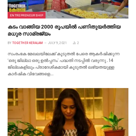
ENTREPRENEURSHIP
കടം വാങ്ങിയ 2000 രൂപയിൽ പണിതുയർത്തിയ
മധുര സാമ്രജ്യം
BY
TOGETHER KERALAM
JULY 9, 2021
2
സംരംഭക മേഖലയിലേക്ക് കൂടുതൽ പേരെ ആകർഷിക്കുന്ന
‘ഒരു ജില്ലാ ഒരു ഉൽപ്പനം’ പദ്ധതി നടപ്പിൽ വരുന്നു . 14
ജില്ലകളിലും പ്രാദേശികമായി കൂടുതൽ ലഭ്യതയുള്ള
കാർഷിക വിഭവങ്ങളെ…