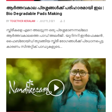
ആർത്തവകാല പ്രശ്നങ്ങൾക്ക് പരിഹാരമായി ഇല |
Bio Degradable Pads Making
BY
TOGETHER KERALAM
JULY 9, 2021
2
സ്ത്രീകളെ ഏറെ അലട്ടുന്ന ഒരു പ്രശ്നമാണന്നല്ലോ
ആർത്തവകാലത്തെ പാഡ് അലർജി . യൂറിനറി ഇൻഫെക്ഷൻ ,
ഫൈബ്രോയ്ഡ് തുടങ്ങിയ സ്ത്രീ രോഗങ്ങൾക്ക് പ്രധാനപ്പെട്ട
കാരണം സിന്തറ്റിക് പാഡുകളുടെ…