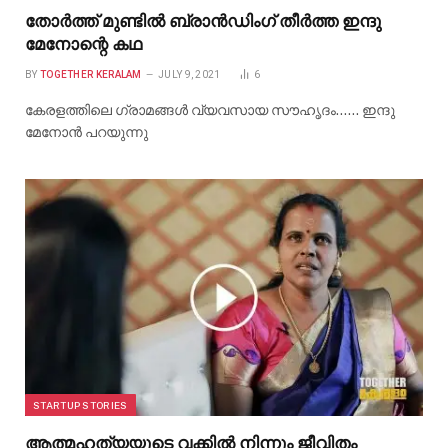
തോർത്ത് മുണ്ടിൽ ബ്രാൻഡിംഗ് തീർത്ത ഇന്ദു
മേനോന്റെ കഥ
BY
TOGETHER KERALAM
JULY 9, 2021
6
കേരളത്തിലെ ഗ്രാമങ്ങൾ വ്യവസായ സൗഹൃദം…… ഇന്ദു
മേനോൻ പറയുന്നു
STARTUP STORIES
ആത്മഹത്യയുടെ വക്കിൽ നിന്നും ജീവിതം