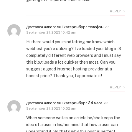
REPLY
Доставка алкоголя Екатеринбург телефон
on
September 21, 2023 10:42 am
Hi there would you mind letting me know which
webhost you’re utilizing? I’ve loaded your blog in 3
completely different web browsers and I must say
this blog loads a lot quicker then most. Can you
suggest a good internet hosting provider at a
honest price? Thank you, I appreciate it!
REPLY
Доставка алкоголя Екатеринбург 24 часа
on
September 21, 2023 10:52 am
When someone writes an article he/she keeps the
idea of a user in his/her mind that how a user can
understand it. So that’s why this post is perfect.