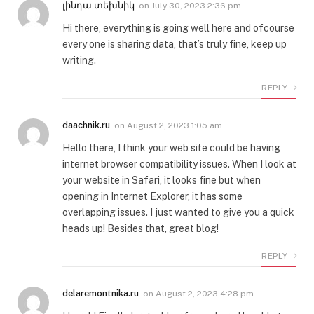
լինդա տեխնիկ
on
July 30, 2023 2:36 pm
Hi there, everything is going well here and ofcourse
every one is sharing data, that’s truly fine, keep up
writing.
REPLY
daachnik.ru
on
August 2, 2023 1:05 am
Hello there, I think your web site could be having
internet browser compatibility issues. When I look at
your website in Safari, it looks fine but when
opening in Internet Explorer, it has some
overlapping issues. I just wanted to give you a quick
heads up! Besides that, great blog!
REPLY
delaremontnika.ru
on
August 2, 2023 4:28 pm