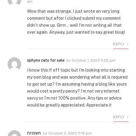
am
Wow that was strange. I just wrote an very long
comment but after I clicked submit my comment
didn’t show up. Grrrr… well I’m not writing all that
over again. Anyway, just wanted to say great blog!
REPLY
sphynx cats for sale
on
October 1, 2023 11:55 pm
I know this if off topic but I’m looking into starting
my own blog and was wondering what all is required
to get set up? I’m assuming having a blog like yours
would cost a pretty penny? I’m not very internet
savvy so I’m not 100% positive. Any tips or advice
would be greatly appreciated. Appreciate it
REPLY
חשפניות
on
October 2, 2023 11:16 pm