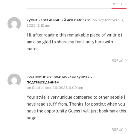
REPLY
купить гостиничный чек в москве
on
September 26,
2023 12:12 am
Hi, after reading this remarkable piece of writing i
am also glad to share my familiarity here with
mates.
REPLY
гостиничные чеки москва купить с
подтверждением
on
September 26, 2023 6:00 am
Your style is very unique compared to other people I
have read stuff from. Thanks for posting when you
have the opportunity, Guess I will just bookmark this
page.
REPLY