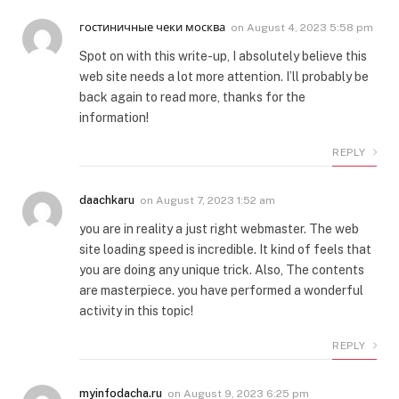
гостиничные чеки москва
on
August 4, 2023 5:58 pm
Spot on with this write-up, I absolutely believe this
web site needs a lot more attention. I’ll probably be
back again to read more, thanks for the
information!
REPLY
daachkaru
on
August 7, 2023 1:52 am
you are in reality a just right webmaster. The web
site loading speed is incredible. It kind of feels that
you are doing any unique trick. Also, The contents
are masterpiece. you have performed a wonderful
activity in this topic!
REPLY
myinfodacha.ru
on
August 9, 2023 6:25 pm