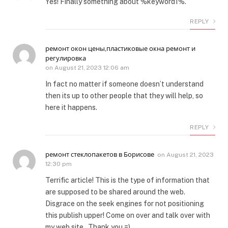
Yes! Finally something about %keyword1%.
REPLY
ремонт окон цены,пластиковые окна ремонт и
регулировка
on
August 21, 2023 12:06 am
In fact no matter if someone doesn’t understand
then its up to other people that they will help, so
here it happens.
REPLY
ремонт стеклопакетов в Борисове
on
August 21, 2023
12:30 pm
Terrific article! This is the type of information that
are supposed to be shared around the web.
Disgrace on the seek engines for not positioning
this publish upper! Come on over and talk over with
my web site . Thank you =)