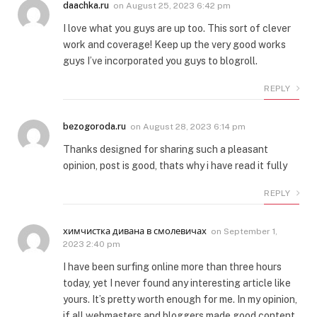
daachka.ru
on
August 25, 2023 6:42 pm
I love what you guys are up too. This sort of clever
work and coverage! Keep up the very good works
guys I’ve incorporated you guys to blogroll.
REPLY
bezogoroda.ru
on
August 28, 2023 6:14 pm
Thanks designed for sharing such a pleasant
opinion, post is good, thats why i have read it fully
REPLY
химчистка дивана в смолевичах
on
September 1,
2023 2:40 pm
I have been surfing online more than three hours
today, yet I never found any interesting article like
yours. It’s pretty worth enough for me. In my opinion,
if all webmasters and bloggers made good content