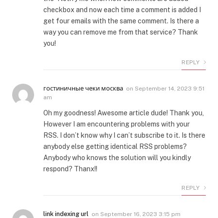
checkbox and now each time a comment is added I
get four emails with the same comment. Is there a
way you can remove me from that service? Thank
you!
REPLY
гостиничные чеки москва
on
September 14, 2023 9:51
am
Oh my goodness! Awesome article dude! Thank you,
However I am encountering problems with your
RSS. I don’t know why I can’t subscribe to it. Is there
anybody else getting identical RSS problems?
Anybody who knows the solution will you kindly
respond? Thanx!!
REPLY
link indexing url
on
September 16, 2023 3:15 pm