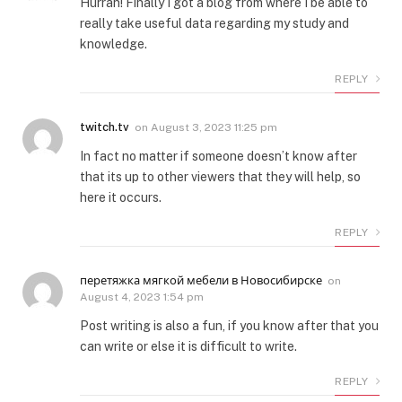
Hurrah! Finally I got a blog from where I be able to
really take useful data regarding my study and
knowledge.
REPLY
twitch.tv
on
August 3, 2023 11:25 pm
In fact no matter if someone doesn’t know after
that its up to other viewers that they will help, so
here it occurs.
REPLY
перетяжка мягкой мебели в Новосибирске
on
August 4, 2023 1:54 pm
Post writing is also a fun, if you know after that you
can write or else it is difficult to write.
REPLY