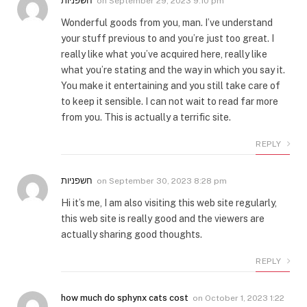
חשפניות
on
September 29, 2023 9:10 pm
Wonderful goods from you, man. I’ve understand
your stuff previous to and you’re just too great. I
really like what you’ve acquired here, really like
what you’re stating and the way in which you say it.
You make it entertaining and you still take care of
to keep it sensible. I can not wait to read far more
from you. This is actually a terrific site.
REPLY
חשפניות
on
September 30, 2023 8:28 pm
Hi it’s me, I am also visiting this web site regularly,
this web site is really good and the viewers are
actually sharing good thoughts.
REPLY
how much do sphynx cats cost
on
October 1, 2023 1:22