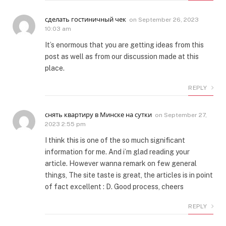
сделать гостиничный чек
on
September 26, 2023
10:03 am
It’s enormous that you are getting ideas from this
post as well as from our discussion made at this
place.
REPLY
снять квартиру в Минске на сутки
on
September 27,
2023 2:55 pm
I think this is one of the so much significant
information for me. And i’m glad reading your
article. However wanna remark on few general
things, The site taste is great, the articles is in point
of fact excellent : D. Good process, cheers
REPLY