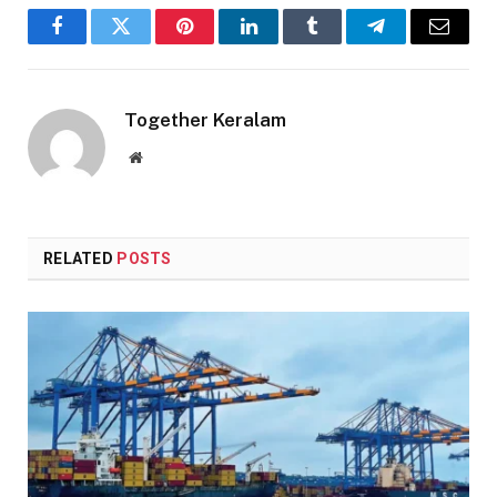
Facebook
Twitter
Pinterest
LinkedIn
Tumblr
Telegram
Email
Together Keralam
Website
RELATED
POSTS