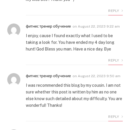
REPLY
фитнес тренер обучение
on
August 22, 2023 9:22 am
I enjoy, cause I found exactly what I used to be
taking a look for. You have ended my 4 day long
hunt! God Bless you man. Have a nice day. Bye
REPLY
фитнес тренер обучение
on
August 22, 2023 9:50 am
I was recommended this blog by my cousin. I am not
sure whether this post is written by him as no one
else know such detailed about my difficulty. You are
wonderful! Thanks!
REPLY