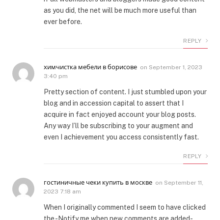
as you did, the net will be much more useful than
ever before.
REPLY
химчистка мебели в борисове
on
September 1, 2023
3:40 pm
Pretty section of content. I just stumbled upon your
blog and in accession capital to assert that I
acquire in fact enjoyed account your blog posts.
Any way I’ll be subscribing to your augment and
even I achievement you access consistently fast.
REPLY
гостиничные чеки купить в москве
on
September 11,
2023 7:18 am
When I originally commented I seem to have clicked
the -Notify me when new comments are added-