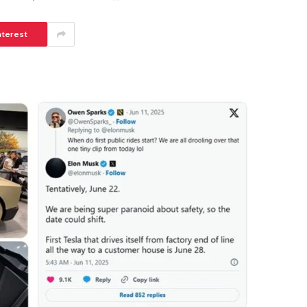
nterest
ആർകോൺ ഹോംസിനൊപ്പം വിനീതും
ധ്യാനും
BISMI BABY
JUNE 24, 2026
6