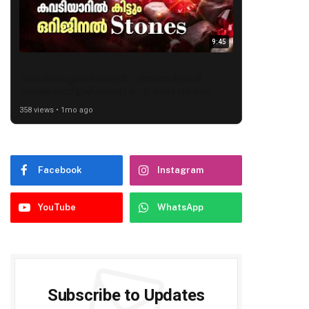
9:45
വഞ്ചിക്കപ്പെടാതിരിക്കാൻ... രത്നക്കല്ലുകൾ
വാങ്ങും മുമ്പ് ഇത് കാണൂ | Dr. Shamla Haleem
358 views • 1mo ago
Facebook
Instagram
YouTube
WhatsApp
Subscribe to Updates