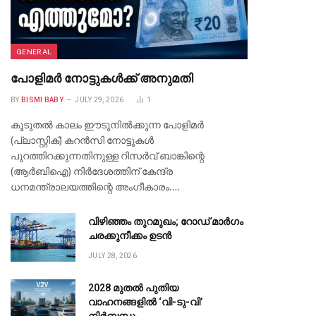
GENERAL
പോളിമർ നോട്ടുകൾക്ക് അനുമതി
BY
BISMI BABY
JULY 29, 2026
1
കൂടുതൽ കാലം ഈടുനിൽക്കുന്ന പോളിമർ
(പ്ലാസ്റ്റിക്) കറൻസി നോട്ടുകൾ
പുറത്തിറക്കുന്നതിനുള്ള റിസർവ് ബാങ്കിന്റെ
(ആർബിഐ) നിർദേശത്തിന് കേന്ദ്ര
ധനമന്ത്രാലയത്തിന്റെ അംഗീകാരം.…
വിഴിഞ്ഞം തുറമുഖം; റോഡ് മാർഗം
ചരക്കുനീക്കം ഉടൻ
JULY 28, 2026
2028 മുതൽ പുതിയ
വാഹനങ്ങളിൽ ‘വി-ടു-വി’