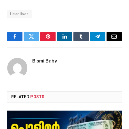
Headlines
Facebook
Twitter
Pinterest
LinkedIn
Tumblr
Telegram
Email
Bismi Baby
RELATED
POSTS