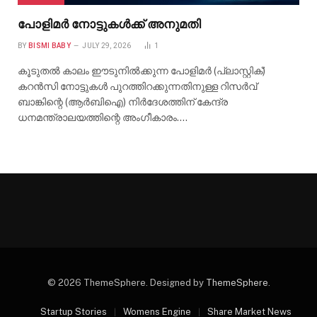
പോളിമർ നോട്ടുകൾക്ക് അനുമതി
BY
BISMI BABY
JULY 29, 2026
1
കൂടുതൽ കാലം ഈടുനിൽക്കുന്ന പോളിമർ (പ്ലാസ്റ്റിക്)
കറൻസി നോട്ടുകൾ പുറത്തിറക്കുന്നതിനുള്ള റിസർവ്
ബാങ്കിന്റെ (ആർബിഐ) നിർദേശത്തിന് കേന്ദ്ര
ധനമന്ത്രാലയത്തിന്റെ അംഗീകാരം.…
© 2026 ThemeSphere. Designed by
ThemeSphere
.
Startup Stories
Womens Engine
Share Market News