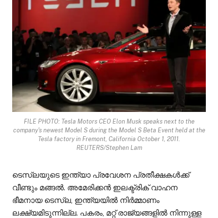
FILE PHOTO: Tesla Motors CEO Elon Musk speaks next to the
company's newest Model S during the Model S Beta Event held at the
Tesla factory in Fremont, California October 1, 2011.
REUTERS/Stephen Lam
ടെസ്ലയുടെ ഇന്ത്യാ പ്രവേശന പ്രതീക്ഷകൾക്ക്
വീണ്ടും മങ്ങൽ. അമേരിക്കൻ ഇലക്ട്രിക് വാഹന
ഭീമനായ ടെസ്ല, ഇന്ത്യയില്‍ നിര്‍മ്മാണം
ലക്ഷ്യമിടുന്നില്ല. പകരം, മറ്റ് രാജ്യങ്ങളിൽ നിന്നുള്ള