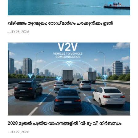
വിഴിഞ്ഞം തുറമുഖം; റോഡ് മാർഗം ചരക്കുനീക്കം ഉടൻ
JULY 28, 2026
2028 മുതൽ പുതിയ വാഹനങ്ങളിൽ ‘വി-ടു-വി’ നിർബന്ധം
JULY 27, 2026