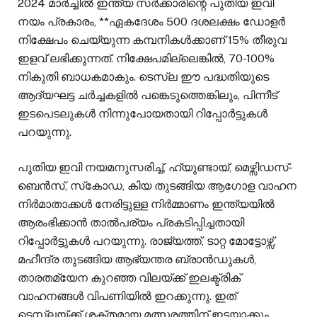
2024 മാർച്ചിൽ ഇന്ത്യ സർക്കാരിന്റെ പുതിയ ഇവി
നയം പ്രകാരം, **ഏകദേശം 500 ദശലക്ഷം ഡോളർ
നിക്ഷേപം ചെയ്യുന്ന കമ്പനികൾക്കാണ് 15% തീരുവ
ഇളവ് ലഭിക്കുന്നത്. നിക്ഷേപമില്ലെങ്കിൽ, 70-100%
നികുതി ബാധകമാകും. ടെസ്ല ഈ പദ്ധതിയുടെ
ആദ്യഘട്ട ചർച്ചകളിൽ പങ്കെടുത്തെങ്കിലും, പിന്നീട്
ഇടപെടലുകൾ നിന്നുപോയതായി റിപ്പോർട്ടുകൾ
പറയുന്നു.
പുതിയ ഇവി നയമനുസരിച്ച്, ഹ്യുണ്ടായ്, മെഴ്സിഡസ്-
ബെൻസ്, സ്‌കോഡ, കിയ തുടങ്ങിയ ആഗോള വാഹന
നിർമാതാക്കൾ നേരിട്ടുള്ള നിർമ്മാണം ഇന്ത്യയിൽ
ആരംഭിക്കാൻ താൽപര്യം പ്രകടിപ്പിച്ചതായി
റിപ്പോർട്ടുകൾ പറയുന്നു. രാജ്യത്ത്, ടാറ്റ മോട്ടോഴ്സ്,
മഹീന്ദ്ര തുടങ്ങിയ ആഭ്യന്തര ബ്രാൻഡുകൾ,
താരതമ്യേന കുറഞ്ഞ വിലയ്ക്ക് ഇലക്ട്രിക്
വാഹനങ്ങൾ വിപണിയിൽ ഇറക്കുന്നു. ഇത്
ടെസ്ലയ്ക്ക് ശക്തമായ മത്സരത്തിന് ഇടയാക്കും.