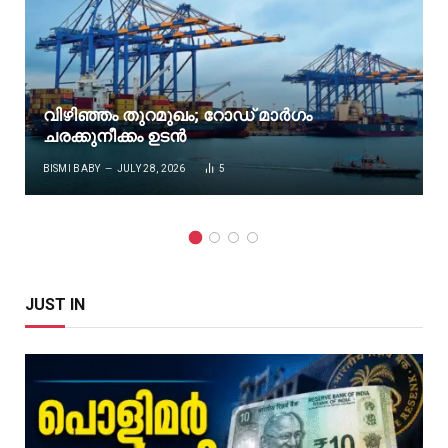
വിഴിഞ്ഞം തുറമുഖം; റോഡ് മാർഗം
ചരക്കുനീക്കം ഉടൻ
BISMI BABY
JULY 28, 2026
5
JUST IN