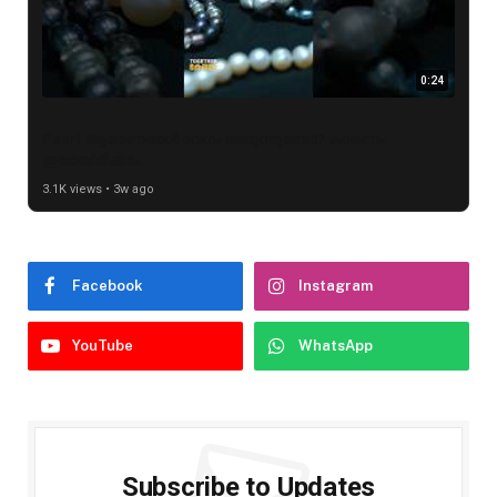
0:24
Pearl ആഭരണങ്ങൾ വേഗം മങ്ങുന്നുണ്ടോ? കാരണം
ഇതായിരിക്കാം
3.1K views • 3w ago
Facebook
Instagram
YouTube
WhatsApp
Subscribe to Updates