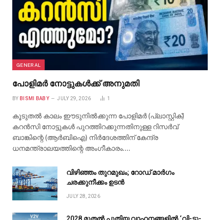
GENERAL
പോളിമർ നോട്ടുകൾക്ക് അനുമതി
BY
BISMI BABY
JULY 29, 2026
1
കൂടുതൽ കാലം ഈടുനിൽക്കുന്ന പോളിമർ (പ്ലാസ്റ്റിക്)
കറൻസി നോട്ടുകൾ പുറത്തിറക്കുന്നതിനുള്ള റിസർവ്
ബാങ്കിന്റെ (ആർബിഐ) നിർദേശത്തിന് കേന്ദ്ര
ധനമന്ത്രാലയത്തിന്റെ അംഗീകാരം.…
വിഴിഞ്ഞം തുറമുഖം; റോഡ് മാർഗം
ചരക്കുനീക്കം ഉടൻ
JULY 28, 2026
2028 മുതൽ പുതിയ വാഹനങ്ങളിൽ ‘വി-ടു-