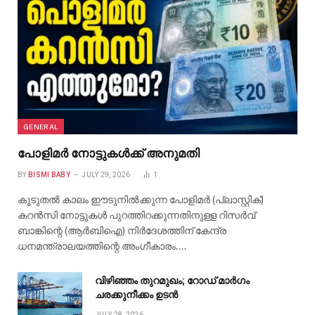
GENERAL
പോളിമർ നോട്ടുകൾക്ക് അനുമതി
BY
BISMI BABY
JULY 29, 2026
1
കൂടുതൽ കാലം ഈടുനിൽക്കുന്ന പോളിമർ (പ്ലാസ്റ്റിക്)
കറൻസി നോട്ടുകൾ പുറത്തിറക്കുന്നതിനുള്ള റിസർവ്
ബാങ്കിന്റെ (ആർബിഐ) നിർദേശത്തിന് കേന്ദ്ര
ധനമന്ത്രാലയത്തിന്റെ അംഗീകാരം.…
വിഴിഞ്ഞം തുറമുഖം; റോഡ് മാർഗം
ചരക്കുനീക്കം ഉടൻ
JULY 28, 2026