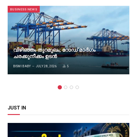
BUSINESS NEWS
വിഴിഞ്ഞം തുറമുഖം; റോഡ് മാർഗം
ചരക്കുനീക്കം ഉടൻ
BISMI BABY
JULY 28, 2026
5
JUST IN