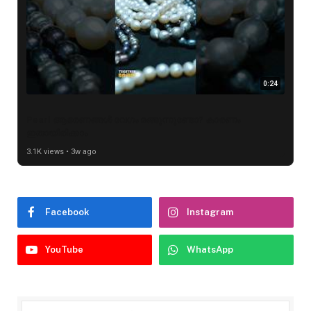
0:24
Pearl ആഭരണങ്ങൾ വേഗം മങ്ങുന്നുണ്ടോ? കാരണം
ഇതായിരിക്കാം
3.1K views • 3w ago
Facebook
Instagram
YouTube
WhatsApp