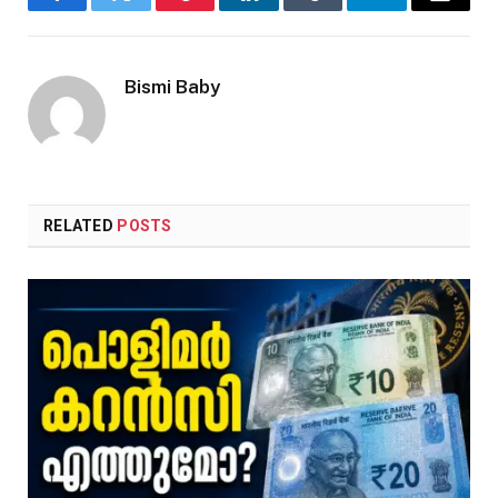
Facebook
Twitter
Pinterest
LinkedIn
Tumblr
Telegram
Email
Bismi Baby
RELATED
POSTS