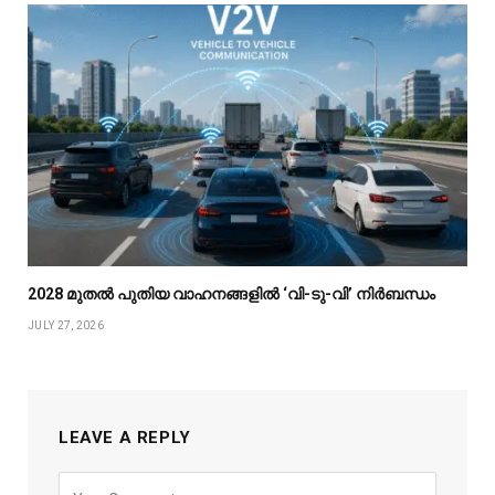
2028 മുതൽ പുതിയ വാഹനങ്ങളിൽ ‘വി-ടു-വി’ നിർബന്ധം
JULY 27, 2026
LEAVE A REPLY