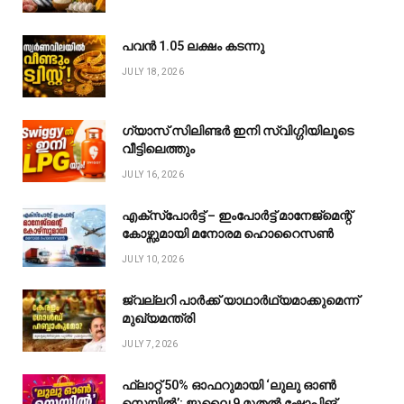
പവൻ ₹1.05 ലക്ഷം കടന്നു
JULY 18, 2026
ഗ്യാസ് സിലിണ്ടർ ഇനി സ്വിഗ്ഗിയിലൂടെ
വീട്ടിലെത്തും
JULY 16, 2026
എക്സ്പോർട്ട് – ഇംപോർട്ട് മാനേജ്മെന്റ്
കോഴ്സുമായി മനോരമ ഹൊറൈസൺ
JULY 10, 2026
ജ്വല്ലറി പാർക്ക് യാഥാർഥ്യമാക്കുമെന്ന്
മുഖ്യമന്ത്രി
JULY 7, 2026
ഫ്ലാറ്റ് 50% ഓഫറുമായി ‘ലുലു ഓൺ
സെയിൽ’; ജൂലൈ 9 മുതൽ ഷോപ്പിങ്