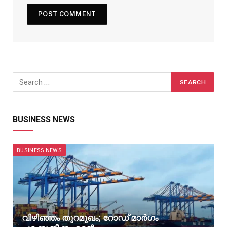
BUSINESS NEWS
BUSINESS NEWS
വിഴിഞ്ഞം തുറമുഖം; റോഡ് മാർഗം