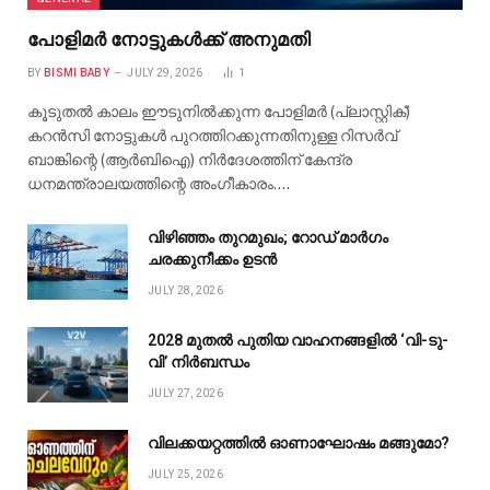
പോളിമർ നോട്ടുകൾക്ക് അനുമതി
BY
BISMI BABY
JULY 29, 2026
1
കൂടുതൽ കാലം ഈടുനിൽക്കുന്ന പോളിമർ (പ്ലാസ്റ്റിക്)
കറൻസി നോട്ടുകൾ പുറത്തിറക്കുന്നതിനുള്ള റിസർവ്
ബാങ്കിന്റെ (ആർബിഐ) നിർദേശത്തിന് കേന്ദ്ര
ധനമന്ത്രാലയത്തിന്റെ അംഗീകാരം.…
വിഴിഞ്ഞം തുറമുഖം; റോഡ് മാർഗം
ചരക്കുനീക്കം ഉടൻ
JULY 28, 2026
2028 മുതൽ പുതിയ വാഹനങ്ങളിൽ ‘വി-ടു-
വി’ നിർബന്ധം
JULY 27, 2026
വിലക്കയറ്റത്തിൽ ഓണാഘോഷം മങ്ങുമോ?
JULY 25, 2026