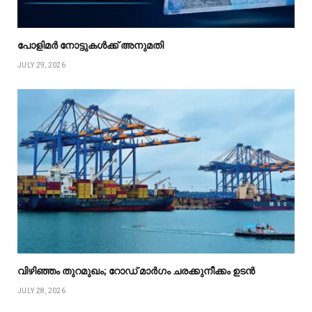
പോളിമർ നോട്ടുകൾക്ക് അനുമതി
JULY 29, 2026
വിഴിഞ്ഞം തുറമുഖം; റോഡ് മാർഗം ചരക്കുനീക്കം ഉടൻ
JULY 28, 2026