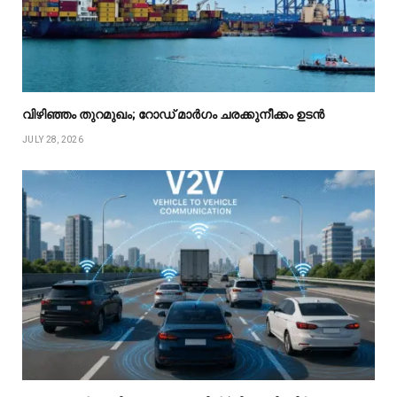
വിഴിഞ്ഞം തുറമുഖം; റോഡ് മാർഗം ചരക്കുനീക്കം ഉടൻ
JULY 28, 2026