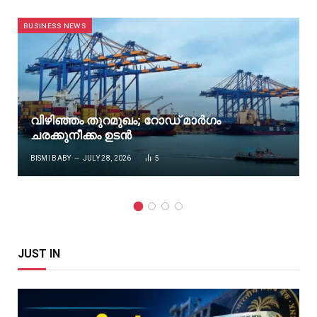
BUSINESS NEWS
വിഴിഞ്ഞം തുറമുഖം; റോഡ് മാർഗം
ചരക്കുനീക്കം ഉടൻ
BISMI BABY
JULY 28, 2026
5
JUST IN