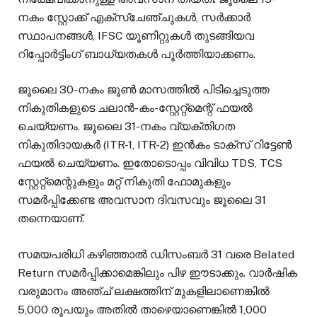
നകം സ്റ്റോക്ക് എക്സ്ചേഞ്ചുകൾ, സർക്കാർ
സ്ഥാപനങ്ങൾ, IFSC യൂണിറ്റുകൾ തുടങ്ങിയവ
റിപ്പോർട്ടിംഗ് ബാധ്യതകൾ പൂർത്തിയാക്കണം.
ജൂലൈ 30-നകം ജൂൺ മാസത്തിൽ പിടിച്ചെടുത്ത
നികുതികളുടെ ചലാൻ-കം-സ്റ്റേറ്റ്‌മെന്റ് ഫയൽ
ചെയ്യണം. ജൂലൈ 31-നകം വ്യക്തിഗത
നികുതിദായകർ (ITR-1, ITR-2) ഇൻകം ടാക്സ് റിട്ടേൺ
ഫയൽ ചെയ്യണം. ഇതോടൊപ്പം വിവിധ TDS, TCS
സ്റ്റേറ്റ്‌മെന്റുകളും മറ്റ് നികുതി ഫോമുകളും
സമർപ്പിക്കേണ്ട അവസാന ദിവസവും ജൂലൈ 31
തന്നെയാണ്.
സമയപരിധി കഴിഞ്ഞാൽ ഡിസംബർ 31 വരെ Belated
Return സമർപ്പിക്കാമെങ്കിലും പിഴ ഈടാക്കും. വാർഷിക
വരുമാനം അഞ്ച് ലക്ഷത്തിന് മുകളിലാണെങ്കിൽ
5,000 രൂപയും അതിൽ താഴെയാണെങ്കിൽ 1,000