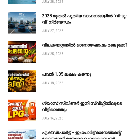
JULY 28, 2026
2028 മുതൽ പുതിയ വാഹനങ്ങളിൽ ‘വി-ടു-
വി’ നിർബന്ധം
JULY 27, 2026
വിലക്കയറ്റത്തിൽ ഓണാഘോഷം മങ്ങുമോ?
JULY 25, 2026
പവൻ ₹1.05 ലക്ഷം കടന്നു
JULY 18, 2026
ഗ്യാസ് സിലിണ്ടർ ഇനി സ്വിഗ്ഗിയിലൂടെ
വീട്ടിലെത്തും
JULY 16, 2026
എക്സ്പോർട്ട് – ഇംപോർട്ട് മാനേജ്മെന്റ്
കോഴ്സുമായി മനോരമ ഹൊറൈസൺ