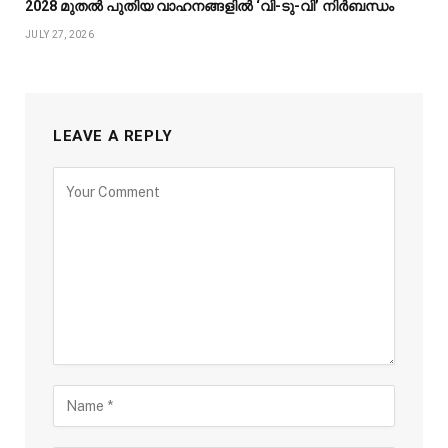
2028 മുതൽ പുതിയ വാഹനങ്ങളിൽ ‘വി-ടു-വി’ നിർബന്ധം
JULY 27, 2026
LEAVE A REPLY