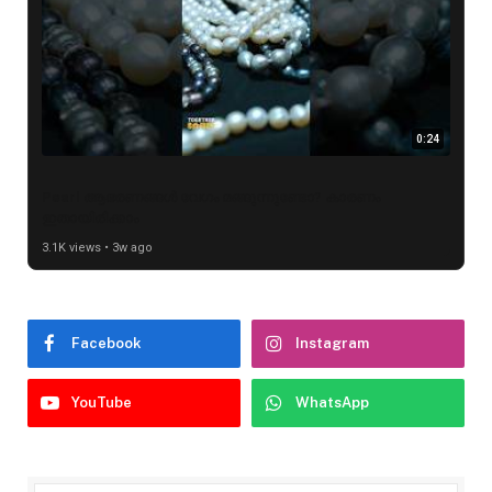
0:24
Pearl ആഭരണങ്ങൾ വേഗം മങ്ങുന്നുണ്ടോ? കാരണം
ഇതായിരിക്കാം
3.1K views • 3w ago
Facebook
Instagram
YouTube
WhatsApp