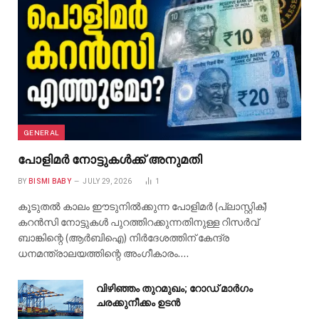
GENERAL
പോളിമർ നോട്ടുകൾക്ക് അനുമതി
BY
BISMI BABY
JULY 29, 2026
1
കൂടുതൽ കാലം ഈടുനിൽക്കുന്ന പോളിമർ (പ്ലാസ്റ്റിക്)
കറൻസി നോട്ടുകൾ പുറത്തിറക്കുന്നതിനുള്ള റിസർവ്
ബാങ്കിന്റെ (ആർബിഐ) നിർദേശത്തിന് കേന്ദ്ര
ധനമന്ത്രാലയത്തിന്റെ അംഗീകാരം.…
വിഴിഞ്ഞം തുറമുഖം; റോഡ് മാർഗം
ചരക്കുനീക്കം ഉടൻ