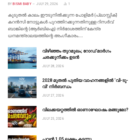
BY
BISMI BABY
JULY 29, 2026
1
കൂടുതൽ കാലം ഈടുനിൽക്കുന്ന പോളിമർ (പ്ലാസ്റ്റിക്)
കറൻസി നോട്ടുകൾ പുറത്തിറക്കുന്നതിനുള്ള റിസർവ്
ബാങ്കിന്റെ (ആർബിഐ) നിർദേശത്തിന് കേന്ദ്ര
ധനമന്ത്രാലയത്തിന്റെ അംഗീകാരം.…
വിഴിഞ്ഞം തുറമുഖം; റോഡ് മാർഗം
ചരക്കുനീക്കം ഉടൻ
JULY 28, 2026
2028 മുതൽ പുതിയ വാഹനങ്ങളിൽ ‘വി-ടു-
വി’ നിർബന്ധം
JULY 27, 2026
വിലക്കയറ്റത്തിൽ ഓണാഘോഷം മങ്ങുമോ?
JULY 25, 2026
പവൻ ₹1.05 ലക്ഷം കടന്നു