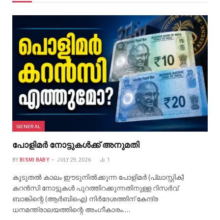
GENERAL
പോളിമർ നോട്ടുകൾക്ക് അനുമതി
BY
BISMI BABY
JULY 29, 2026
1
കൂടുതൽ കാലം ഈടുനിൽക്കുന്ന പോളിമർ (പ്ലാസ്റ്റിക്)
കറൻസി നോട്ടുകൾ പുറത്തിറക്കുന്നതിനുള്ള റിസർവ്
ബാങ്കിന്റെ (ആർബിഐ) നിർദേശത്തിന് കേന്ദ്ര
ധനമന്ത്രാലയത്തിന്റെ അംഗീകാരം.…