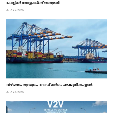
പോളിമർ നോട്ടുകൾക്ക് അനുമതി
JULY 29, 2026
വിഴിഞ്ഞം തുറമുഖം; റോഡ് മാർഗം ചരക്കുനീക്കം ഉടൻ
JULY 28, 2026