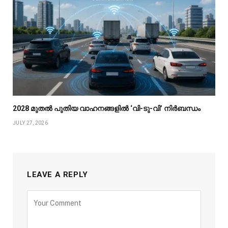
2028 മുതൽ പുതിയ വാഹനങ്ങളിൽ ‘വി-ടു-വി’ നിർബന്ധം
JULY 27, 2026
LEAVE A REPLY