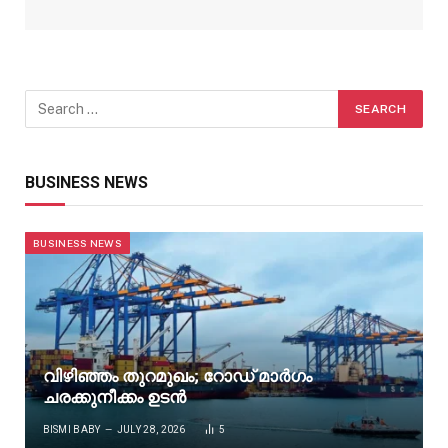
BUSINESS NEWS
BUSINESS NEWS
വിഴിഞ്ഞം തുറമുഖം; റോഡ് മാർഗം
ചരക്കുനീക്കം ഉടൻ
BISMI BABY
JULY 28, 2026
5